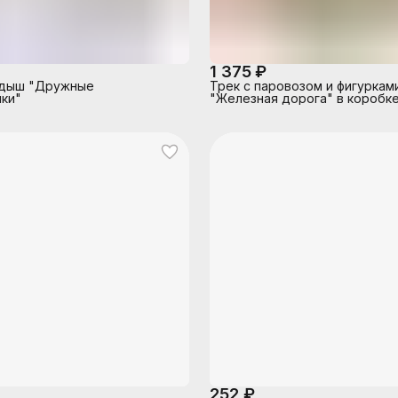
1 375 ₽
адыш "Дружные
Трек с паровозом и фигуркам
ки"
"Железная дорога" в коробк
252 ₽