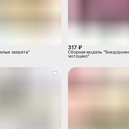
317 ₽
елые зверята"
Сборная модель "Внедорож
мотоцикл"