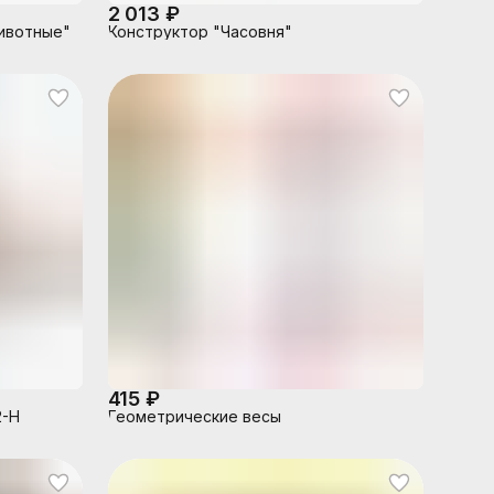
2 013 ₽
ивотные"
Конструктор "Часовня"
415 ₽
2-Н
Геометрические весы