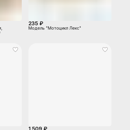
235 ₽
и,
Модель "Мотоцикл Лекс"
е
1 509 ₽