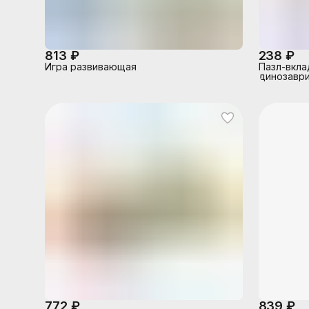
813 ₽
238 ₽
Игра развивающая
Пазл-вкл
динозаври
772 ₽
839 ₽