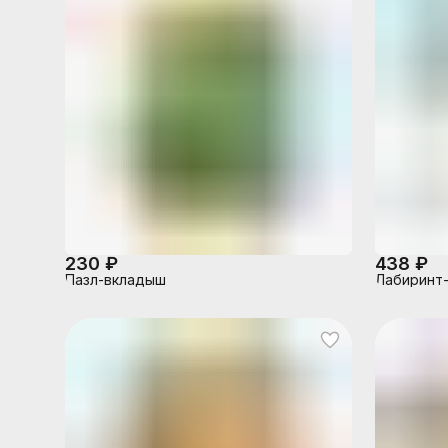
230 ₽
438 ₽
Пазл-вкладыш
Лабиринт-