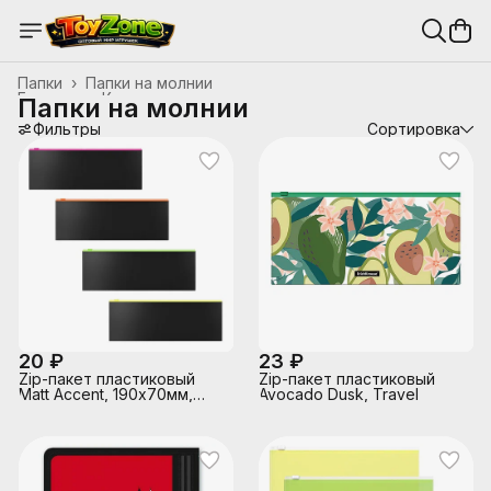
Папки
›
Папки на молнии
Главная
›
Канцтовары, школьные принадлежности
›
Папки на молнии
Фильтры
Сортировка
20 ₽
23 ₽
Zip-пакет пластиковый
Zip-пакет пластиковый
Matt Accent, 190х70мм,
Avocado Dusk, Travel
ассорти