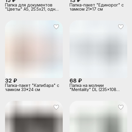
15 ₽
13 ₽
Папка для документов
Папка-пакет "Единорог" с
"Цветы" А5, 25.5х21, одно
замком 21*17 см
отделение, пластик,
перфорация, гибкая молн
32 ₽
68 ₽
Папка-пакет "Капибара" с
Папка на молнии
замком 33*24 см
"Mentality" DL (235x108
мм) прозрачный ПВХ 280
мкм с дизайном,
текстильная молния