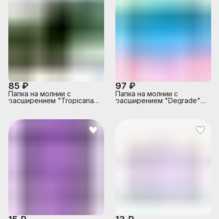
85 ₽
97 ₽
Папка на молнии с
Папка на молнии с
расширением "Tropicana"
расширением "Degrade"
A5 (240x170x30 мм) 180
A4 (320x240х25 мм) 180
мкм, непрозрачная, с
мкм, непрозрачная, с
рисунком, тиснение
рисунком
фольгой, индивидуальная
маркировка, 2 дизайна