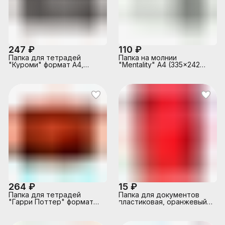
247 ₽
110 ₽
Папка для тетрадей
Папка на молнии
"Куроми" формат А4,
"Mentality" A4 (335x242
пластик, на молнии
мм) прозрачный ПВХ 280
мкм с дизайном,
текстильная молния
264 ₽
15 ₽
Папка для тетрадей
Папка для документов
"Гарри Поттер" формат
пластиковая, оранжевый
А4, пластик, на молнии
(полипропилен, формат
А4, 33х25 см,)