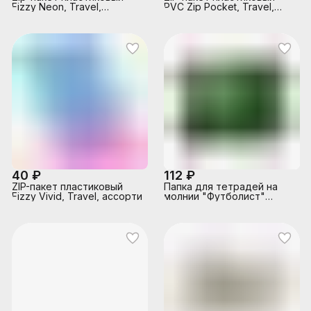
Fizzy Neon, Travel,
PVC Zip Pocket, Travel,
ассорти
прозрачный
40 ₽
112 ₽
ZIP-пакет пластиковый
Папка для тетрадей на
Fizzy Vivid, Travel, ассорти
молнии "Футболист"
картон + пластик А4