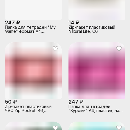
247 ₽
14 ₽
Папка для тетрадей "My
Zip-пакет пластиковый
Game" формат А4,
Natural Life, C6
пластик, на молнии
50 ₽
247 ₽
Zip-пакет пластиковый
Папка для тетрадей
PVC Zip Pocket, B6,
"Куроми" А4, пластик, на
прозрачный
молнии