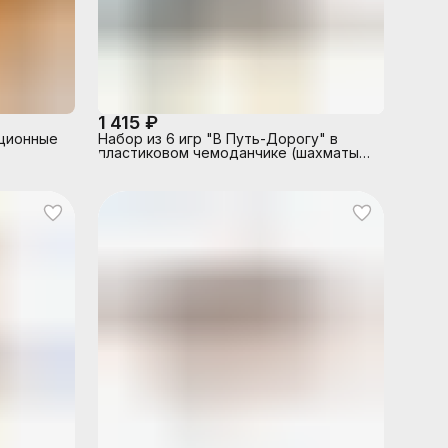
1 415 ₽
ционные
Набор из 6 игр "В Путь-Дорогу" в
пластиковом чемоданчике (шахматы
обиходные пластик., лото пластик с
карточками, домино, шашки,
карты(54л), зарики(кости) + 2 доски
шахматные картонные, + инструкция 7
игр в кости)