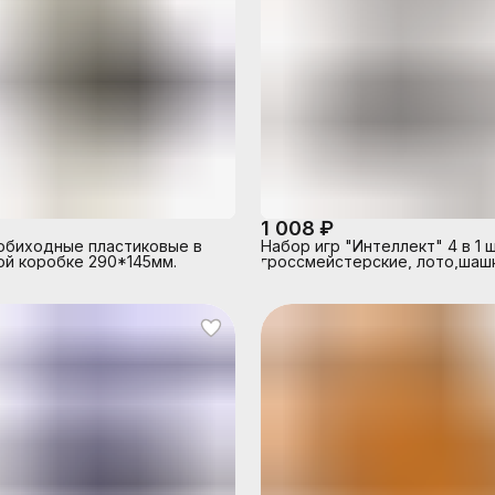
1 008 ₽
обиходные пластиковые в
Набор игр "Интеллект" 4 в 1
й коробке 290*145мм.
гроссмейстерские, лото,шаш
домино (пластик) шахматное 