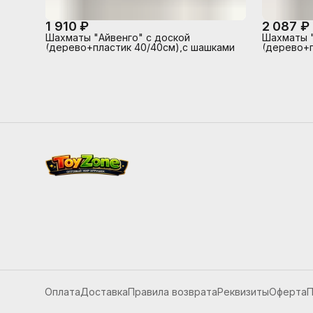
1 910 ₽
2 087 ₽
Шахматы "Айвенго" с доской
Шахматы "
(дерево+пластик 40/40см),с шашками
(дерево+п
и домино
Оплата
Доставка
Правила возврата
Реквизиты
Оферта
П