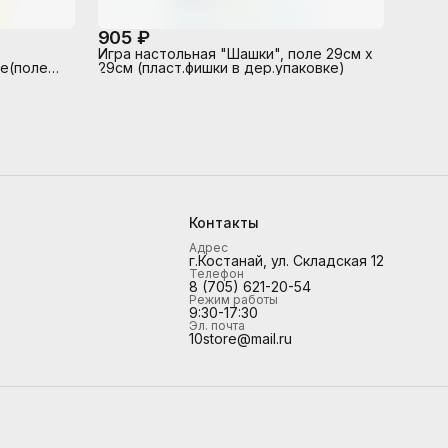
905 ₽
Игра настольная "Шашки", поле 29см х
ке(поле
29см (пласт.фишки в дер.упаковке)
Контакты
Адрес
г.Костанай, ул. Складская 12
Телефон
8 (705) 621-20-54
Режим работы
9:30-17:30
Эл. почта
10store@mail.ru