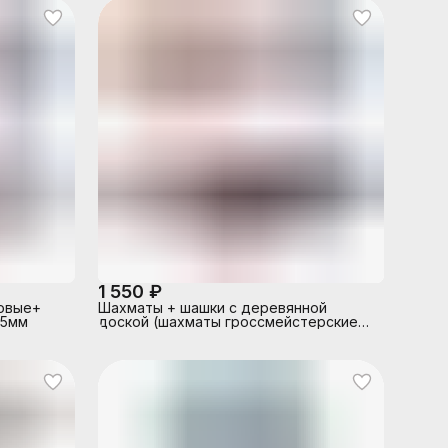
1 550 ₽
овые+
Шахматы + шашки с деревянной
15мм
доской (шахматы гроссмейстерские
пластиковые, шашки пластиковые,
доска шахматная деревянная
415х215мм)