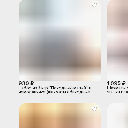
930 ₽
1 095 ₽
Набор из 3 игр "Походный-малый" в
Шахматы 
чемоданчике (шахматы обиходные
шашки пла
пластик,домино, шашки + 2 доски)
доске 29