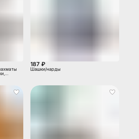
187 ₽
 шахматы
Шашки/нарды
ки,
поле.