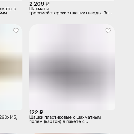
2 209 ₽
хматы с
Шахматы
5мм.
гроссмейстерские+шашки+нарды, 3в1
большой ( дерево,415х215мм ± 15мм.
122 ₽
290х145,
Шашки пластиковые с шахматным
полем (картон) в пакете с
европодвесом