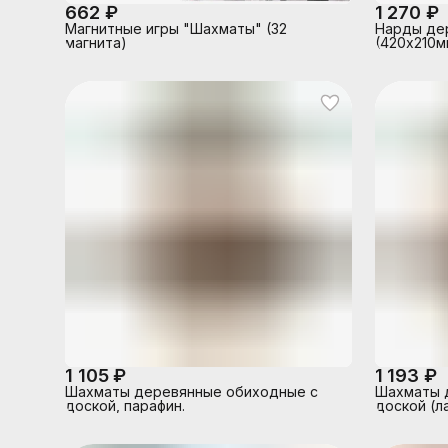
662 ₽
1 270 ₽
Магнитные игры "Шахматы" (32
Нарды дер
магнита)
(420х210м
1 105 ₽
1 193 ₽
Шахматы деревянные обиходные с
Шахматы 
доской, парафин.
доской (ла