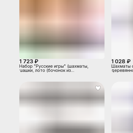
1 723 ₽
1 028 ₽
Набор "Русские игры" (шахматы,
Шахматы 
шашки, лото (бочонок из
деревянно
древопласта), доска из микрогофры)