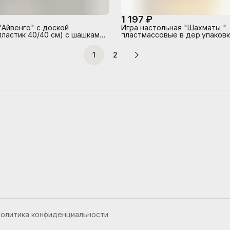
1 197 ₽
Айвенго" с доской
Игра настольная "Шахматы "
ластик 40/40 см) с шашками
пластмассовые в дер.упаков
29смХ29см)
1
2
олитика конфиденциальности