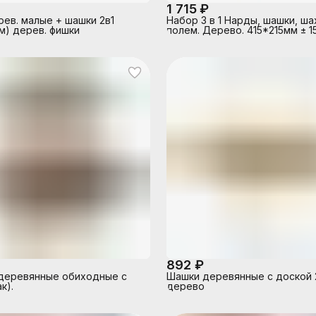
1 715 ₽
ев. малые + шашки 2в1
Набор 3 в 1 Нарды, шашки, ша
м) дерев. фишки
полем. Дерево. 415*215мм ± 1
892 ₽
деревянные обиходные с
Шашки деревянные с доской 
к).
дерево