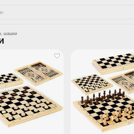
, шашки
и