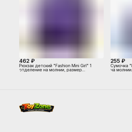
462 ₽
255 ₽
Рюкзак детский "Fashion Mini Girl" 1
Сумочка "
отделение на молнии, размер
на молнии.
22х19х11см, материал ПВХ,
полупрозрачный фиолетовый,
передний карман на молнии,
регулируемые лямки на карабинах