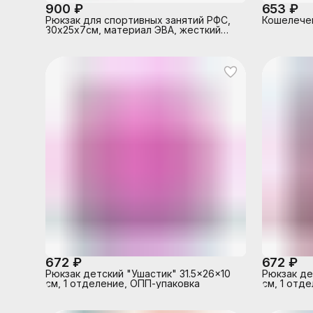
900 ₽
653 ₽
Рюкзак для спортивных занятий РФС,
Кошелечек
30х25х7см, материал ЭВА, жесткий
корпус
672 ₽
672 ₽
Рюкзак детский "Ушастик" 31.5x26x10
Рюкзак де
см, 1 отделение, ОПП-упаковка
см, 1 отд