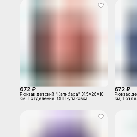
672 ₽
672 ₽
Рюкзак детский "Капибара" 31.5x26x10
Рюкзак де
см, 1 отделение, ОПП-упаковка
см, 1 отд