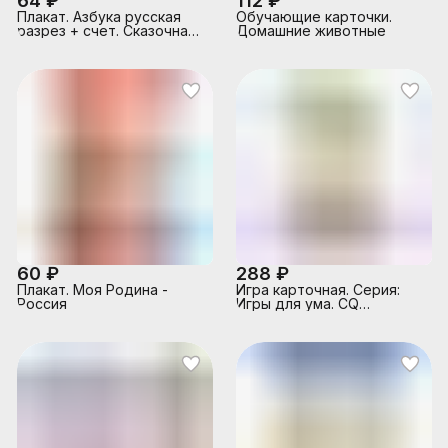
64 ₽
112 ₽
Плакат. Азбука русская
Обучающие карточки.
разрез + счет. Сказочная
Домашние животные
550*770
60 ₽
288 ₽
Плакат. Моя Родина -
Игра карточная. Серия:
Россия
Игры для ума. CQ
Творческий интеллект. 40
карточек. 8*12 см.