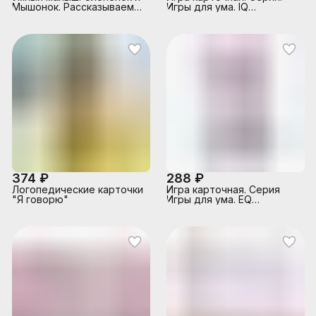
Мышонок. Рассказываем
Игры для ума. IQ
по картинкам. Набор
Логический интеллект. 40
карточек для детей. \
карточек. 8*12 см.
Фролова Т.Ю.
374 ₽
288 ₽
Логопедические карточки
Игра карточная. Серия
"Я говорю"
Игры для ума. ЕQ
Эмоциональный
интеллект. 40 карточек.
8*12 см.