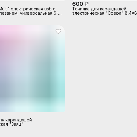
600 ₽
ulti" электрическая usb с
Точилка для карандашей
лезвием, универсальная 6-
электрическая "Сфера" 8,4x8
см, 1 отверстие, с контейнер
ля карандашей
кая "Заяц"