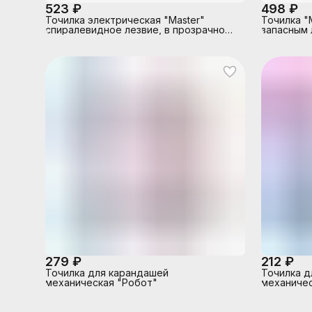
523 ₽
498 ₽
Точилка электрическая "Master"
Точилка "M
спиралевидное лезвие, в прозрачном
запасным 
пвх-боксе
12мм.,
279 ₽
212 ₽
Точилка для карандашей
Точилка д
механическая "Робот"
механичес