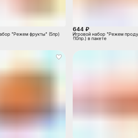
644 ₽
абор "Режем фрукты" (5пр)
Игровой набор "Режем прод
(10пр.) в пакете