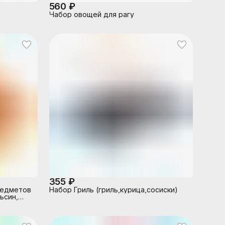
560 ₽
Набор овощей для рагу
355 ₽
редметов
Набор Гриль (гриль,курица,сосиски)
ьсин,