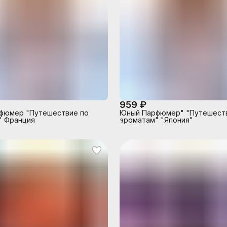
959 ₽
фюмер "Путешествие по
Юный Парфюмер" "Путешест
" Франция
ароматам" "Япония"