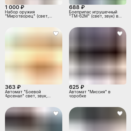
1 000 ₽
688 ₽
Набор оружия
Боеприпас игрушечный
"Миротворец" (свет,
"ТМ-62М" (свет, звук) в
звук) на батарейках, в
коробке
коробке
363 ₽
625 ₽
Автомат "Боевой
Автомат "Миссия" в
Арсенал" свет, звук,
коробке
эффект отдачи, на
батарейках, в пакете