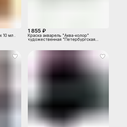
1 855 ₽
 10 мл .
Краска акварель "Аква-колор"
художественная "Петербургская
классика" в картонной упаковке 24 цв.