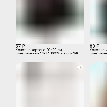
57 ₽
83 ₽
Холст на картоне 20x20 см
Холст на 
грунтованный "ART" 100% хлопок 280
грунтован
г/м², мелкое зерно, цвет черный,
г/м², мелк
термоусадочная пленка
термоуса