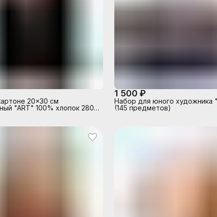
1 500 ₽
картоне 20x30 см
Набор для юного художника 
ный "ART" 100% хлопок 280
(145 предметов)
ое зерно, цвет черный,
дочная пленка