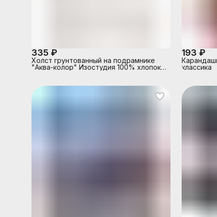
335 ₽
193 ₽
Холст грунтованный на подрамнике
Карандаши
"Аква-колор" Изостудия 100% хлопок
классика
40х50 см 260 г/кв.м мелкозернистый