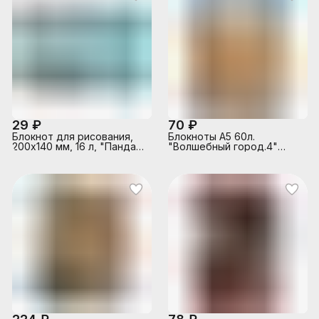
29 ₽
70 ₽
Блокнот для рисования,
Блокноты А5 60л.
200х140 мм, 16 л, "Панда с
"Волшебный город.4"
джемом" блок - белый
гребень
офсет 60 г/м², мягкий
переплёт (2 скобы по
короткой стороне),