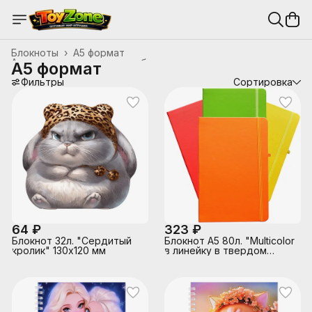
Блокноты
›
А5 формат
Анкеты, записные книжки, блокноты
›
А5 формат
Главная
›
Канцтовары, школьные принадлежности
›
Фильтры
Сортировка
64 ₽
323 ₽
Блокнот 32л. "Сердитый
Блокнот А5 80л. "Multicolor
кролик" 130х120 мм
в линейку в твердом
переплете, на резинке,
77г/м2, цвета в
ассортименте(красный,
оранжевый, желтый,
зеленый), в дисплее