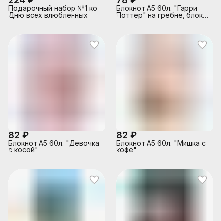
224 ₽
78 ₽
Подарочный набор №1 ко
Блокнот А5 60л. "Гарри
Дню всех влюбленных
Поттер" на гребне, блок-
офсет, целлюлозный
картон 200 гр/м2
82 ₽
82 ₽
Блокнот А5 60л. "Девочка
Блокнот А5 60л. "Мишка с
с косой"
кофе"