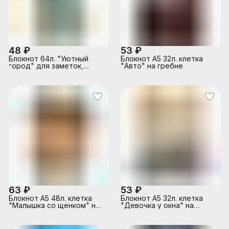
48 ₽
53 ₽
Блокнот 64л. "Уютный
Блокнот А5 32л. клетка
город" для заметок,
"Авто" на гребне
списка дел и покупок
"Мои записи" 190х100мм
63 ₽
53 ₽
Блокнот А5 48л. клетка
Блокнот А5 32л. клетка
"Малышка со щенком" на
"Девочка у окна" на
гребне, обл. лам. карт
гребне