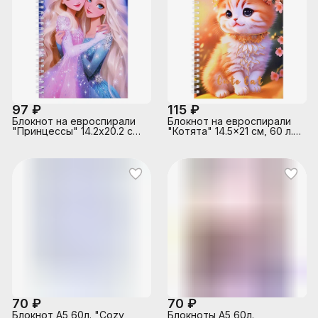
97 ₽
115 ₽
Блокнот на евроспирали
Блокнот на евроспирали
"Принцессы" 14.2х20.2 см,
"Котята" 14.5x21 см, 60 л.,
60 л., внутренний блок в
внутренний блок в клетку,
клетку, плотность бумаги
плотность бумаги 70г/м2,
70г/м2, 4 дизайна в
4 дизайна в
ассортименте, ОПП-
ассортименте, ОПП-
упаковка
упаковка
70 ₽
70 ₽
Блокнот А5 60л. "Cozy
Блокноты А5 60л.