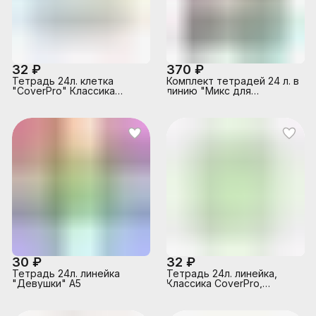
32 ₽
370 ₽
Тетрадь 24л. клетка
Комплект тетрадей 24 л. в
"CoverPrо" Классика
линию "Микс для
ассорти, с пластиковой
девочек" мел. карт. ВД-
обложкой, на скобе
лак, 20 шт
30 ₽
32 ₽
Тетрадь 24л. линейка
Тетрадь 24л. линейка,
"Девушки" А5
Классика CoverPrо,
зеленая, с пластиковой
обложкой