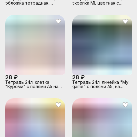
обложка тетрадная,
скрепка ML цветная с
скрепка
уголком
28 ₽
28 ₽
Тетрадь 24л. клетка
Тетрадь 24л. линейка "My
"Куроми" с полями А5 на
game" с полями А5, на
скрепке
скрепке, внутренний блок
офсет 60-65г.