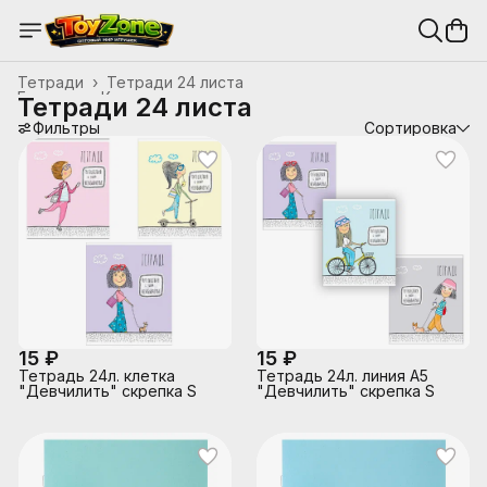
Тетради
›
Тетради 24 листа
Главная
›
Канцтовары, школьные принадлежности
›
Тетради 24 листа
Фильтры
Сортировка
15 ₽
15 ₽
Тетрадь 24л. клетка
Тетрадь 24л. линия А5
"Девчилить" скрепка S
"Девчилить" скрепка S