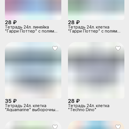
28 ₽
28 ₽
Тетрадь 24л. линейка
Тетрадь 24л. клетка
"Гарри Поттер" с полями
"Гарри Поттер" с полями
А5 на скрепке внутренний
А5 на скрепке
блок офсет 60-65 г, 92%
белизна, обложка
мелованный картон + ВД-
лак, 5 дизайнов в спайке
35 ₽
28 ₽
Тетрадь 24л. клетка
Тетрадь 24л. клетка
"Aquamarine" выборочный
"Techno Dino"
УФ-лак с глиттером