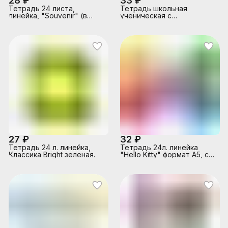
28 ₽
33 ₽
Тетрадь 24 листа,
Тетрадь школьная
линейка, "Souvenir" (в
ученическая с
плёнке по 10 шт.)_MIX-
пластиковой обложкой на
PACK
скобе ErichKrause ,
27 ₽
32 ₽
Тетрадь 24 л. линейка,
Тетрадь 24л. линейка
Классика Bright зеленая.
"Hello Kitty" формат А5, с
полями