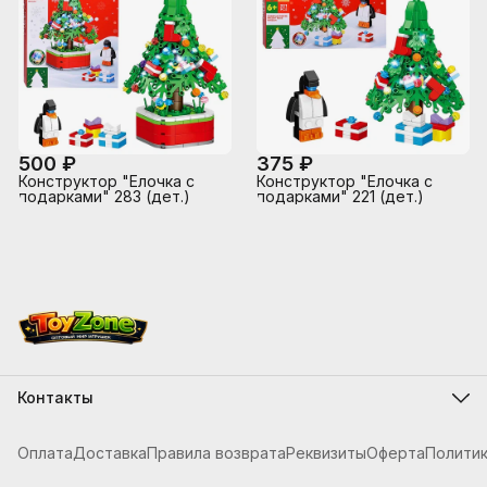
500 ₽
375 ₽
Конструктор "Елочка с
Конструктор "Елочка с
подарками" 283 (дет.)
подарками" 221 (дет.)
Контакты
Адрес
г.Костанай, ул. Складская 12
Оплата
Доставка
Правила возврата
Реквизиты
Оферта
Полити
Телефон
8 (705) 621-20-54
Режим работы