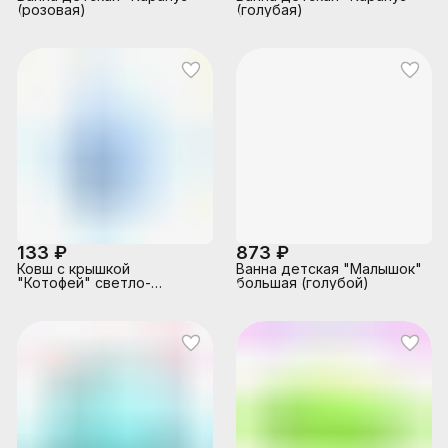
(розовая)
(голубая)
133 ₽
873 ₽
Ковш с крышкой
Ванна детская "Малышок"
"Котофей" светло-
большая (голубой)
бирюзовый