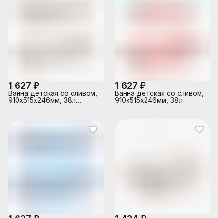
1 627 ₽
1 627 ₽
Ванна детская со сливом,
Ванна детская со сливом,
910х515х246мм, 38л
910х515х246мм, 38л
(Бежевый)
(Светло-розовый)