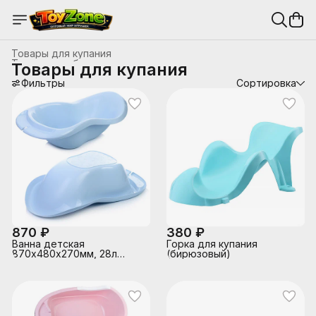
Товары для купания
Товары для беременных и новорожденных
›
Товары для купания
Главная
›
Детские товары, мебель
›
Фильтры
Сортировка
870 ₽
380 ₽
Ванна детская
Горка для купания
870х480х270мм, 28л
(бирюзовый)
(Светло-голубой)