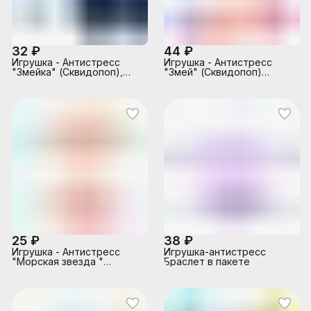
32 ₽
44 ₽
Игрушка - Антистресс
Игрушка - Антистресс
"Змейка" (Сквидопоп),
"Змей" (Сквидопоп)
светится в темноте
полосатый
25 ₽
38 ₽
Игрушка - Антистресс
Игрушка-антистресс
"Морская звезда "
Браслет в пакете
(Сквидопоп)