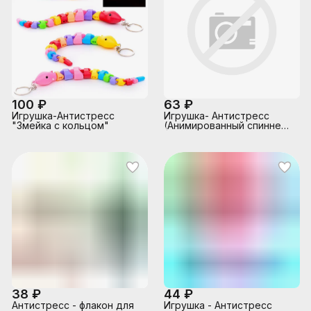
100 ₽
63 ₽
Игрушка-Антистресс
Игрушка- Антистресс
"Змейка с кольцом"
(Анимированный спиннер
3D)
38 ₽
44 ₽
Антистресс - флакон для
Игрушка - Антистресс