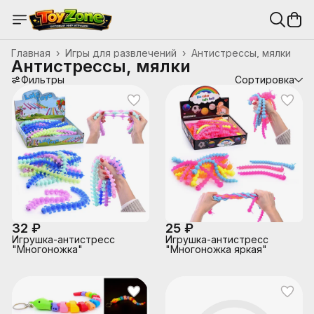
Главная
›
Игры для развлечений
›
Антистрессы, мялки
Антистрессы, мялки
Фильтры
Сортировка
32 ₽
25 ₽
Игрушка-антистресс
Игрушка-антистресс
"Многоножка"
"Многоножка яркая"