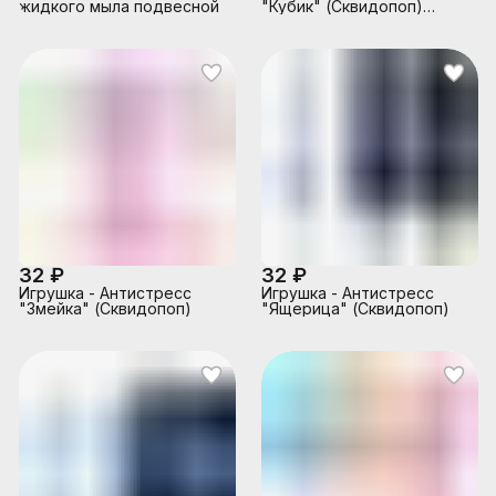
жидкого мыла подвесной
"Кубик" (Сквидопоп)
одноцвет
32 ₽
32 ₽
Игрушка - Антистресс
Игрушка - Антистресс
"Змейка" (Сквидопоп)
"Ящерица" (Сквидопоп)