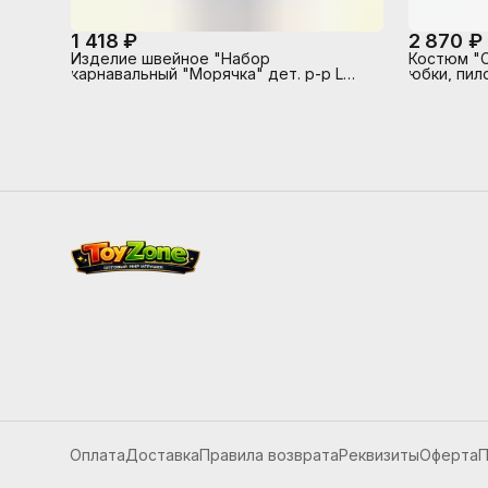
1 418 ₽
2 870 ₽
Изделие швейное "Набор
Костюм "С
карнавальный "Морячка" дет. р-р L
юбки, пил
(рост 134-140)
Оплата
Доставка
Правила возврата
Реквизиты
Оферта
П