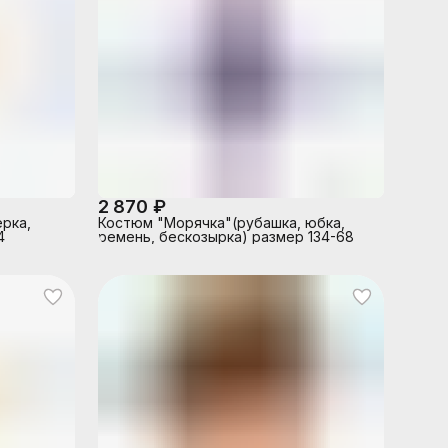
2 870 ₽
рка,
Костюм "Морячка"(рубашка, юбка,
4
ремень, бескозырка) размер 134-68