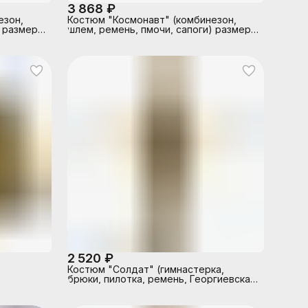
3 868 ₽
езон,
Костюм "Космонавт" (комбинезон,
) размер
шлем, ремень, пмочи, сапоги) размер
134-68
2 520 ₽
Костюм "Солдат" (гимнастерка,
брюки, пилотка, ремень, Георгиевская
лента) размер 152-80