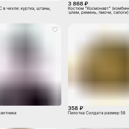
3 868 ₽
 в чехле: куртка, штаны,
Костюм "Космонавт" (комбин
шлем, ремень, пмочи, сапоги
128-64
358 ₽
антника
Пилотка Солдата размер 58