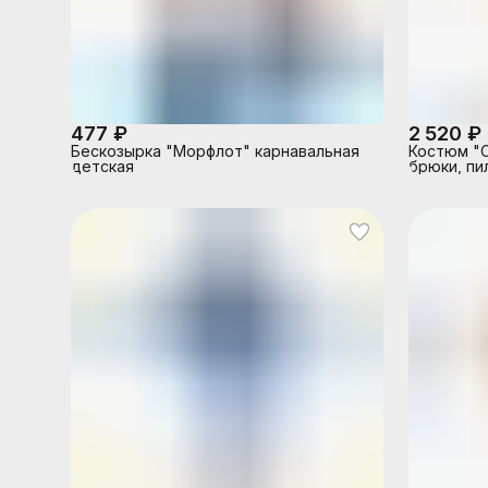
477 ₽
2 520 ₽
Бескозырка "Морфлот" карнавальная
Костюм "С
детская
брюки, пи
72