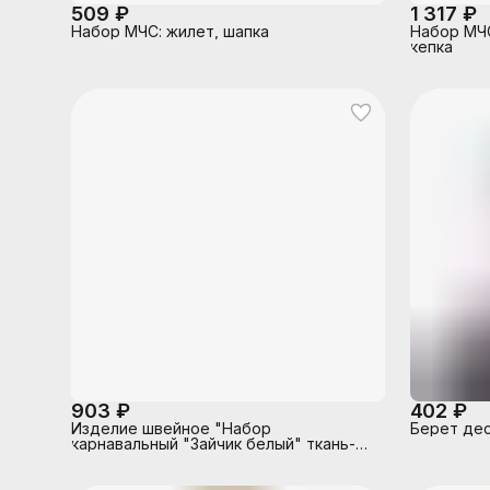
509 ₽
1 317 ₽
Набор МЧС: жилет, шапка
Набор МЧС
кепка
903 ₽
402 ₽
Изделие швейное "Набор
Берет дес
карнавальный "Зайчик белый" ткань-
плюш (рост 92-122)