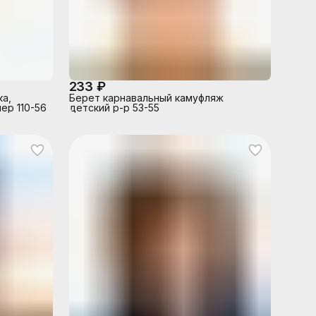
233 ₽
ка,
Берет карнавальный камуфляж
ер 110-56
детский р-р 53-55