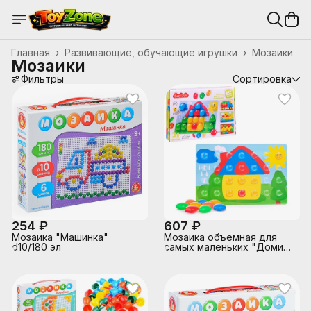
Главная
›
Развивающие, обучающие игрушки
›
Мозаики
Мозаики
Фильтры
Сортировка
254 ₽
607 ₽
Мозаика "Машинка"
Мозаика объемная для
d10/180 эл
самых маленьких "Домик"
d40/5 цв/ 31 эл BABY TOYS