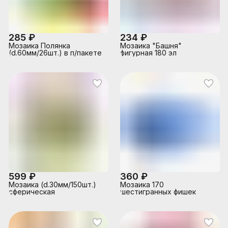
285 ₽
234 ₽
Мозаика Полянка
Мозаика "Башня"
(d.60мм/26шт.) в п/пакете
фигурная 180 эл
599 ₽
360 ₽
Мозаика (d.30мм/150шт.)
Мозаика 170
сферическая
шестигранных фишек