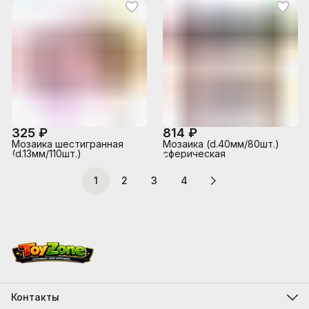
325 ₽
814 ₽
Мозаика шестигранная
Мозаика (d.40мм/80шт.)
(d.13мм/110шт.)
сферическая
1
2
3
4
Контакты