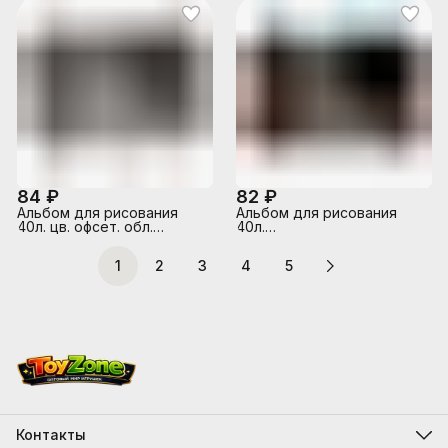
84 ₽
82 ₽
Альбом для рисования
Альбом для рисования
40л. цв. офсет. обл.
40л.
"Милые друзья"
цв.мелов.карт.облож."Ночной
город"
1
2
3
4
5
Контакты