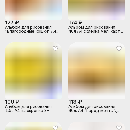
127 ₽
174 ₽
Альбом для рисования
Альбом для рисования
"Благородные кошки" А4,
40л А4 склейка мел. карт.
40 л., гребень, обложка
без отд. 100 г/м2
картон
109 ₽
113 ₽
Альбом для рисования
Альбом для рисования
40л. А4 на скрепке 3+
40л. А4 "Город мечты".,
гребень, обложка картон,