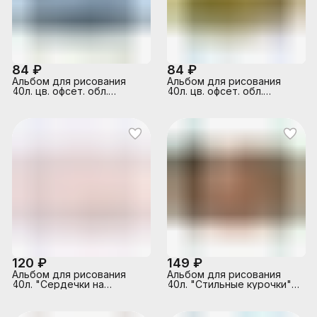
84 ₽
84 ₽
Альбом для рисования
Альбом для рисования
40л. цв. офсет. обл.
40л. цв. офсет. обл.
"Гоночное авто"
"Ленивец. Релакс"
120 ₽
149 ₽
Альбом для рисования
Альбом для рисования
40л. "Сердечки на
40л. "Стильные курочки"
бежевом" А4 блок -
А4 блок - белый офсет 100
белый офсет 100 г/м²
г/м²