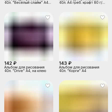
40л. "Весёлый слайм" А4
40л. А4 греб. крафт 80 г/
скрепка S
м2
142 ₽
143 ₽
Альбом для рисования
Альбом для рисования
40л. "Drive" А4, на клею
40л. "Корги" А4