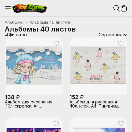
Альбомы
›
Альбомы 40 листов
Главная
›
Канцтовары, школьные принадлежности
›
Альбомы 40 листов
Фильтры
Сортировка
138 ₽
152 ₽
Альбом для рисования
Альбом для рисования
40л. скрепка, А4
40л. клей, А4, Пингвины
"Девочка-зима"
Sev