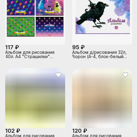
117 ₽
95 ₽
Альбом для рисования
Альбом д/рисования 32л,
40л. А4 "Страшилки"
Ворон (А-4, блок-белый
выборочный лак, склейка
офсет 100гр/м2, обложка -
с одной стороны
полноцв.печать,
выборочный ТВИН-лак, на
скрепке)
102 ₽
120 ₽
Альбом для рисования
Альбом для рисования