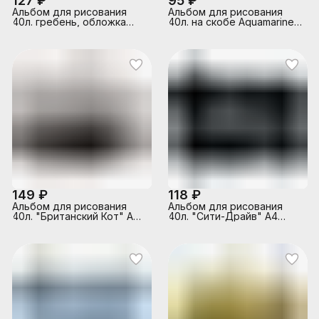
127 ₽
95 ₽
Альбом для рисования
Альбом для рисования
40л. гребень, обложка
40л. на скобе Aquamarine,
мелованный картон
А4
"Удивительная природа"
(2вида)
149 ₽
118 ₽
Альбом для рисования
Альбом для рисования
40л. "Британский Кот" А4
40л. "Сити-Драйв" А4
блок - белый офсет 100 г/
блок - белый офсет 100 г/
м²
м²