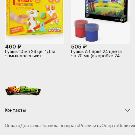
460 ₽
505 ₽
Гуашь 10 мл 24 цв. "Для
Гуашь Art Spirit 24 цвета
самых маленьких
по 20 мл (в коробке 24
художников"
шт)
Контакты
Адрес
г.Костанай, ул. Складская 12
Оплата
Доставка
Правила возврата
Реквизиты
Оферта
Полити
Телефон
8 (705) 621-20-54
Режим работы