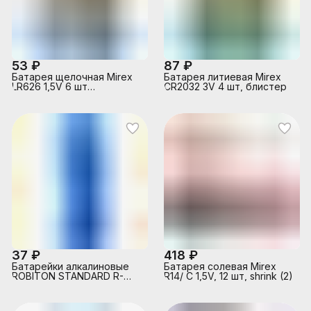
53 ₽
87 ₽
Батарея щелочная Mirex
Батарея литиевая Mirex
LR626 1,5V 6 шт
CR2032 3V 4 шт, блистер
(6/216/648), ecopack
(AG4)
37 ₽
418 ₽
Батарейки алкалиновые
Батарея солевая Mirex
ROBITON STANDARD R-
R14/ С 1,5V, 12 шт, shrink (2)
AG3-0-BL5 (0% Hg) AG3
LR41 392 192 BL5