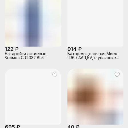
122 ₽
914 ₽
Батарейки литиевые
Батарея щелочная Mirex
Космос CR2032 BL5
LR6 / AA 1,5V, в упаковке
40 шт. (4)
695 ₽
40 ₽