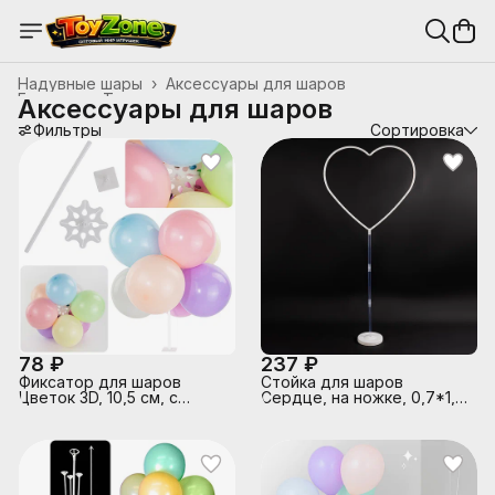
Надувные шары
›
Аксессуары для шаров
Главная
›
Товары для праздника и упаковка
›
Аксессуары для шаров
Фильтры
Сортировка
78 ₽
237 ₽
Фиксатор для шаров
Стойка для шаров
Цветок 3D, 10,5 см, с
Сердце, на ножке, 0,7*1,5
держателем, 30 см,
м, Белый/Прозрачный, 1
Прозрачный, 1 шт.
шт.