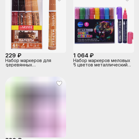
229 ₽
1 064 ₽
Набор маркеров для
Набор маркеров меловых
деревянных
8 цветов металлический
поверхностей "Repair &
шелк , 3-5 мм толщина
Craft" 4 цвета (бук, дуб,
письма
красное дерево, орех)
круглый корпус,
скошенный наконечник,
ширина линии письма 1-5
мм