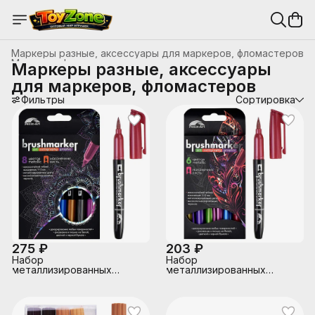
Маркеры разные, аксессуары для маркеров, фломастеров
Маркеры, фломастеры
›
Маркеры разные, аксессуары
Главная
›
Канцтовары, школьные принадлежности
›
для маркеров, фломастеров
Фильтры
Сортировка
275 ₽
203 ₽
Набор
Набор
металлизированных
металлизированных
браш-маркеров
браш-маркеров
"Металлик" 8 цветов в
"Металлик" 6 цветов в
наборе, наконечник кисть
наборе, наконечник кисть