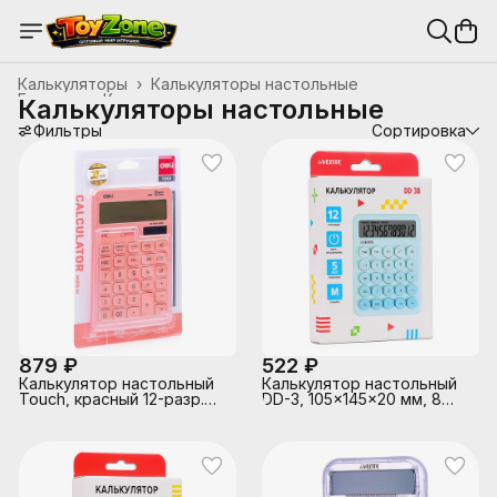
Калькуляторы
›
Калькуляторы настольные
Главная
›
Канцтовары, школьные принадлежности
›
Калькуляторы настольные
Фильтры
Сортировка
879 ₽
522 ₽
Калькулятор настольный
Калькулятор настольный
Touch, красный 12-разр.
DD-3, 105x145x20 мм, 8
двухстрочный
разрядный, голубой
деграде, в картонной
коробке