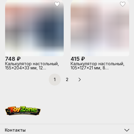
корня, наценки,
вычисление квадратного
процентов, налогов,
корня, процентов,
функция смены знака,
наценки, клавиша "00"
кнопка «00», коррекция
коррекция последнего
последнего введенного
введенного значения,
значения, двойное
функция смены знака,
питание, автоматическое
автоматическое
отключение, прорезин
отключение, п
748 ₽
415 ₽
Калькулятор настольный,
Калькулятор настольный,
155x204x33 мм, 12
105x127x21 мм, 8
разрядный, двойное
разрядный
питание, двойная память,
1
2
автоматическое
вычисление квадратного
корня, процентов,
наценки, клавиша "00"
коррекция последнего
введенного значения,
функция смены знака,
автоматическое
отключение, п
Контакты