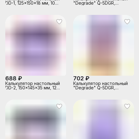
DD-1, 125x150x18 мм, 10
"Degrade" Q-5DGR,
разрядный, коррекция
100x166x14 мм, 12
последнего введенного
разрядный, ультратонкий,
значения, общая сумма,
двойное питание,
автоматическое
автоматическое
отключение,
вычисление процентов,
прорезиненные ножки,
наценки, квадратного
прозрачный корпус,
корня, общая сумма,
голубой деграде, в
коррекция последнего
картонной коробке
введенного значения,
кнопка «00», работа с
памятью, фун
688 ₽
702 ₽
Калькулятор настольный
Калькулятор настольный
DD-2, 150x145x35 мм, 12
"Degrade" Q-5DGR,
разрядный, двойное
100x166x14 мм, 12
питание, работа с
разрядный, ультратонкий,
памятью, автоматическое
двойное питание,
вычисление процентов,
автоматическое
квадратного корня,
вычисление процентов,
клавиша "00" коррекция
наценки, квадратного
последнего введенного
корня, общая сумма,
значения,
коррекция последнего
автоматическое
введенного значения,
отключение,
кнопка «00», работа с
прорезиненные ножки,
памятью, фун