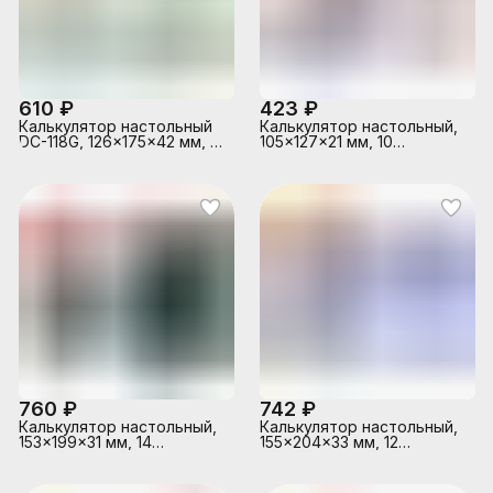
610 ₽
423 ₽
Калькулятор настольный
Калькулятор настольный,
DC-118G, 126x175x42 мм, 12
105x127x21 мм, 10
разрядный, двойное
разрядный
питание
760 ₽
742 ₽
Калькулятор настольный,
Калькулятор настольный,
153x199x31 мм, 14
155x204x33 мм, 12
разрядный,
разрядный, двойное
автоматическое
питание, двойная память,
вычисление квадратного
автоматическое