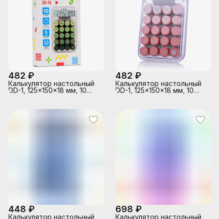
482 ₽
482 ₽
Калькулятор настольный
Калькулятор настольный
DD-1, 125x150x18 мм, 10
DD-1, 125x150x18 мм, 10
разрядный, прозрачный
разрядный, коррекция
корпус, оливковый
последнего введенного
деграде, в картонной
значения, общая сумма,
коробке
автоматическое
отключение,
прорезиненные ножки,
прозрачный корпус,
пудровый деграде, в
картонной коробке
448 ₽
698 ₽
Калькулятор настольный
Калькулятор настольный