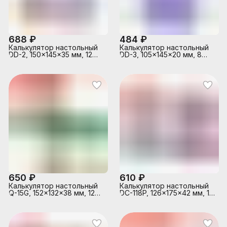
кру
688 ₽
484 ₽
Калькулятор настольный
Калькулятор настольный
DD-2, 150x145x35 мм, 12
DD-3, 105x145x20 мм, 8
разрядный, двойное
разрядный, работа с
питание, работа с
памятью, автоматическое
памятью, автоматическое
вычисление процентов,
вычисление процентов,
квадратного корня,
квадратного корня,
клавиша "00" коррекция
клавиша "00" коррекция
последнего введенного
последнего введенного
значения,
значения,
автоматическое
автоматическое
отключение,
отключение,
прорезиненные ножки,
прорезиненные ножки,
сиреневый деграде , в
кру
650 ₽
610 ₽
Калькулятор настольный
Калькулятор настольный
Q-15G, 152x132x38 мм, 12
DC-118P, 126x175x42 мм, 12
разрядный
разрядный, двойное
питание