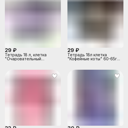
29 ₽
29 ₽
Тетрадь 18 л, клетка
Тетрадь 18л клетка
"Очаровательный
"Кофейные коты" 60-65г/
девочки" А5+,
кв.м на скобе 5 диз. в
блоке скругл. углы