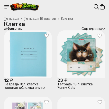
Тетради
›
Тетради 18 листов
›
Клетка
Главная
›
Канцтовары, школьные принадлежности
›
Клетка
Фильтры
Сортировка
12 ₽
23 ₽
Тетрадь 18л. клетка
Тетрадь 18 л. клетка
зеленая обложка внутр
Funny Cats
блок офсет № 1 белизна
96%, плотность 60г/м2