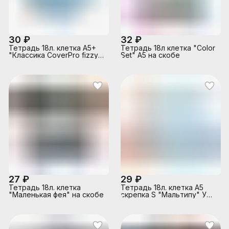
30 ₽
32 ₽
Тетрадь 18л. клетка А5+
Тетрадь 18л клетка "Color
"Классика CoverPrо fizzy"
Set" А5 на скобе
с пластиковой обложкой
на скобе
27 ₽
29 ₽
Тетрадь 18л. клетка
Тетрадь 18л. клетка А5
"Маленькая фея" на скобе
скрепка S "Мальтипу" УФ
выборочный Брайль 5%