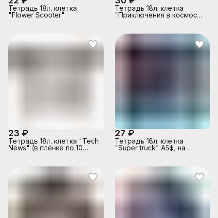
22 ₽
30 ₽
Тетрадь 18л. клетка
Тетрадь 18л. клетка
"Flower Scooter"
"Приключения в космосе"
цв.мел.обл.,хол.фольга,твин-
лак, 5 диз в спайке
23 ₽
27 ₽
Тетрадь 18л. клетка "Tech
Тетрадь 18л. клетка
News" (в плёнке по 10
"Super truck" А5ф, на
шт.)_MIX-PACK
скобе