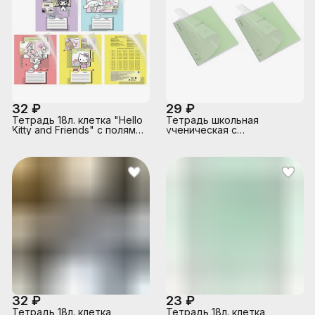
32 ₽
29 ₽
Тетрадь 18л. клетка "Hello
Тетрадь школьная
Kitty and Friends" с полями
ученическая с
А5 в дополнительной ПВХ
пластиковой обложкой на
обложке, на скрепке
скобе ErichKrause
Классика CoverPrо fizzy,
зеленая, А5, 18 листов, кл/
лин
32 ₽
23 ₽
Тетрадь 18л. клетка
Тетрадь 18л. клетка