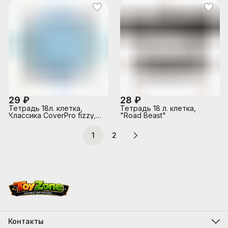
29 ₽
28 ₽
Тетрадь 18л. клетка,
Тетрадь 18 л. клетка,
Классика CoverPrо fizzy,
"Road Beast"
А5, с пластиковой
обложкой, на скобе
1
2
Контакты