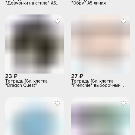
"Девчонки на стиле" А5+,
"Эбру" А5 линия
мягкий переплёт (2
скобы)
23 ₽
27 ₽
Тетрадь 18л. клетка
Тетрадь 18л. клетка
"Dragon Quest"
"Frenchie" выборочный
УФ-лак