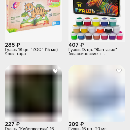
285 ₽
407 ₽
Гуашь 18 цв. "ZOO" (15 мл)
Гуашь 18 цв. "Фантазия"
блок-тара
(классические +
флуоресцентные +
золотой + серебряный) 15
мл
227 ₽
209 ₽
Гуашь "Киберкотики" 16
Гуашь 16 цв., 20 мл.,