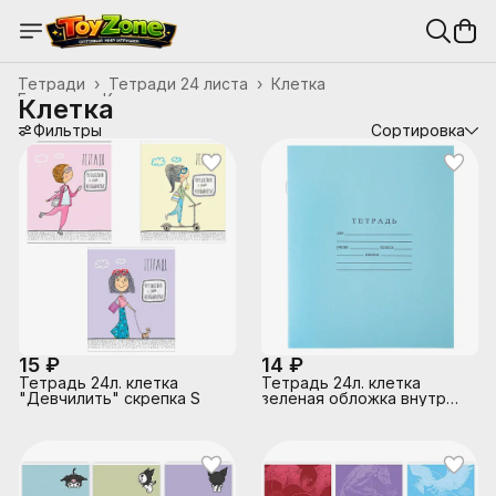
Тетради
›
Тетради 24 листа
›
Клетка
Главная
›
Канцтовары, школьные принадлежности
›
Клетка
Фильтры
Сортировка
15 ₽
14 ₽
Тетрадь 24л. клетка
Тетрадь 24л. клетка
"Девчилить" скрепка S
зеленая обложка внутр
блок офсет № 1 белизна
96%, плотность 60г/м2