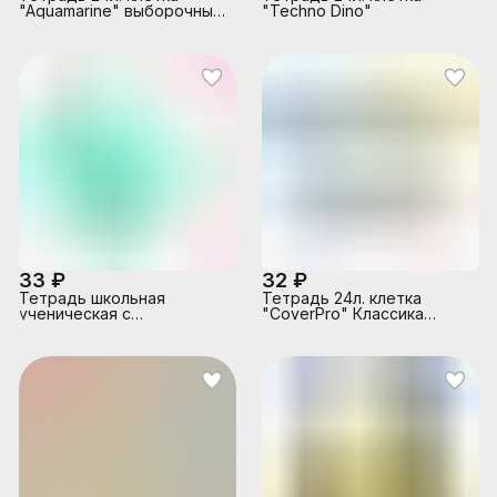
"Aquamarine" выборочный
"Techno Dino"
УФ-лак с глиттером
33 ₽
32 ₽
Тетрадь школьная
Тетрадь 24л. клетка
ученическая с
"CoverPrо" Классика
пластиковой обложкой на
ассорти, с пластиковой
скобе ErichKrause ,
обложкой, на скобе