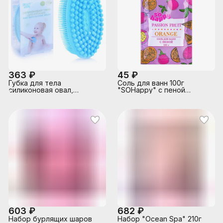
363 ₽
45 ₽
Губка для тела
Соль для ванн 100г
силиконовая овал,
"SOHappy" с пеной
голубая
Апельсин и маракуйя
603 ₽
682 ₽
Набор бурлящих шаров
Набор "Ocean Spa" 210г