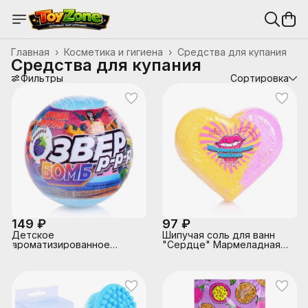
Главная
›
Косметика и гигиена
›
Средства для купания
Средства для купания
Фильтры
Сортировка
149 ₽
97 ₽
Детское
Шипучая соль для ванн
ароматизированное
"Сердце" Мармеладная
шипучее средство для
любовь 110 г
ванн "Звер бомб"
ежевика 130 г