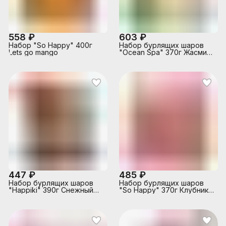
558 ₽
603 ₽
Набор "So Happy" 400г
Набор бурлящих шаров
Lets go mango
"Ocean Spa" 370г Жасмин
и хлопок
447 ₽
485 ₽
Набор бурлящих шаров
Набор бурлящих шаров
"Happiki" 390г Снежный
"So Happy" 370г Клубника
бум
мания