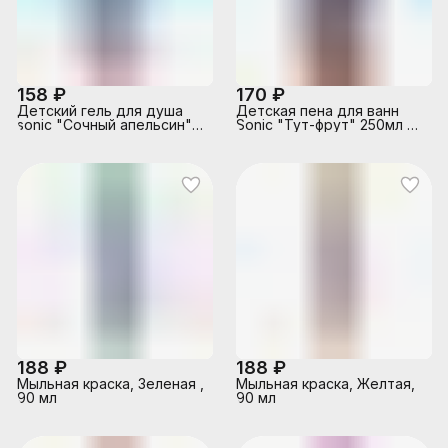
158 ₽
170 ₽
Детский гель для душа
Детская пена для ванн
sonic "Сочный апельсин"
Sonic "Тут-фрут" 250мл с
250мл с экс лаван алоэ
экс оливы и лаванды
Вера "Заботливая мама"
(меняет цвет) Заботливая
мама
188 ₽
188 ₽
Мыльная краска, Зеленая ,
Мыльная краска, Желтая,
90 мл
90 мл