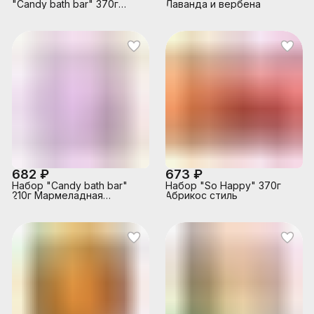
"Candy bath bar" 370г
Лаванда и вербена
Клубничный десерт
682 ₽
673 ₽
Набор "Candy bath bar"
Набор "So Happy" 370г
210г Мармеладная
Абрикос стиль
лаванда