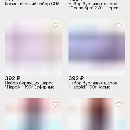
Косметический набор СПА
Набор бурлящих шаров
"Ocean Spa" 370г Персик
и пачули
392 ₽
392 ₽
Набор бурлящих шаров
Набор бурлящих шаров
"Happiki" 190г Зефирные
"Happiki" 190г Космо
грезы
хвост