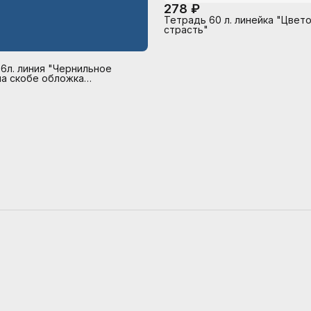
278 ₽
Тетрадь 60 л. линейка "Цвет
страсть"
6л. линия "Чернильное
на скобе обложка
й картон Soft-touch
astel