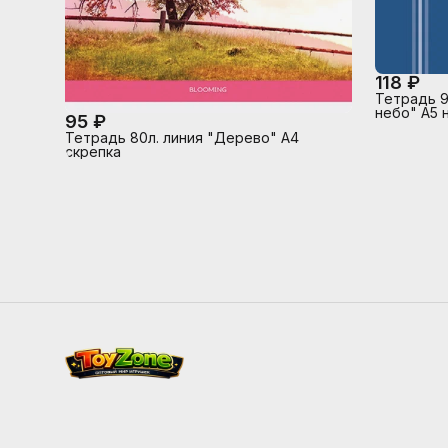
118 ₽
Тетрадь 9
небо" А5 
95 ₽
мелованны
Тетрадь 80л. линия "Дерево" А4
NEWtone P
скрепка