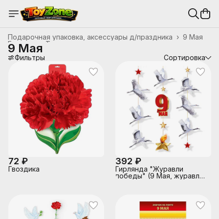
Подарочная упаковка, аксессуары д/праздника
›
9 Мая
Главная
›
Товары для праздника и упаковка
›
9 Мая
Фильтры
Сортировка
72 ₽
392 ₽
Гвоздика
Гирлянда "Журавли
победы" (9 Мая, журавли,
вечный огонь)