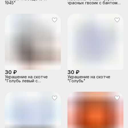
1945"
красных гвозик с бантом
из георгиевский ленты)
30 ₽
30 ₽
Украшение на скотче
Украшение на скотче
"Голубь левый с
"Голубь"
георгиевской лентой"