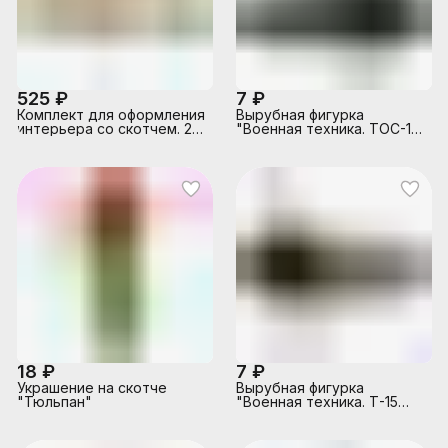
525 ₽
7 ₽
Комплект для оформления
Вырубная фигурка
интерьера со скотчем. 23
"Военная техника. ТОС-1А
февраля! Военные (7
Солнцепек"
фигур военных А3 и
(двухсторонняя)
гирлянда)
18 ₽
7 ₽
Украшение на скотче
Вырубная фигурка
"Тюльпан"
"Военная техника. Т-15
Армата" (двухсторонняя)