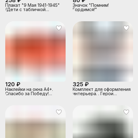
258 ₽
80 ₽
Плакат "9 Мая 1941-1945"
Значок "Помним!
(Дети с табличкой
Гордимся!"
"Бессмертный полк")
120 ₽
325 ₽
Наклейки на окна А4+.
Комплект для оформления
Спасибо за Победу!
интерьера. . Герои
(многоразовые)
Отечества (плакат А3, 2
фигурных плаката А3 и 3
звезды по 2 шт.)