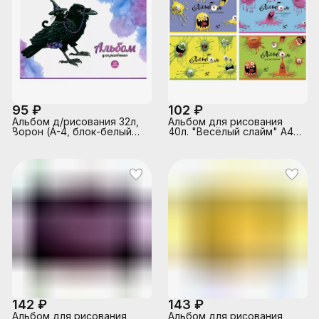
95 ₽
102 ₽
Альбом д/рисования 32л,
Альбом для рисования
Ворон (А-4, блок-белый
40л. "Весёлый слайм" А4
офсет 100гр/м2, обложка -
скрепка S
полноцв.печать,
выборочный ТВИН-лак, на
скрепке)
142 ₽
143 ₽
Альбом для рисования
Альбом для рисования