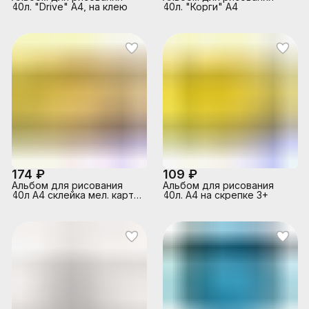
40л. "Drive" А4, на клею
40л. "Корги" А4
174 ₽
109 ₽
Альбом для рисования
Альбом для рисования
40л А4 склейка мел. карт.
40л. А4 на скрепке 3+
без отд. 100 г/м2