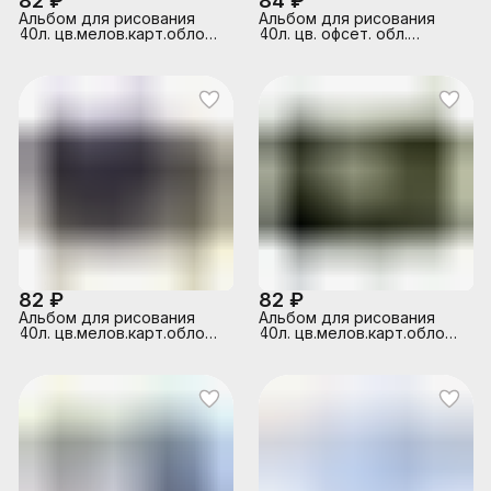
82 ₽
84 ₽
Альбом для рисования
Альбом для рисования
40л. цв.мелов.карт.облож.
40л. цв. офсет. обл.
"Милая девочка"
"Леопард"
82 ₽
82 ₽
Альбом для рисования
Альбом для рисования
40л. цв.мелов.карт.облож.
40л. цв.мелов.карт.облож.
"Гоночное авто"
"Дикий котенок"