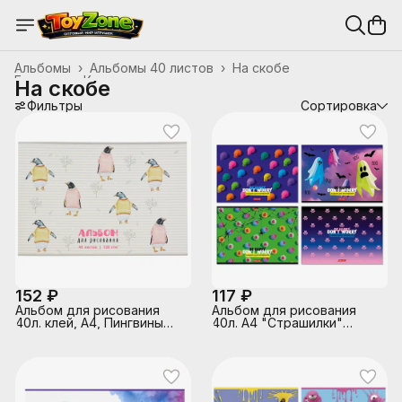
Альбомы
›
Альбомы 40 листов
›
На скобе
Главная
›
Канцтовары, школьные принадлежности
›
На скобе
Фильтры
Сортировка
152 ₽
117 ₽
Альбом для рисования
Альбом для рисования
40л. клей, А4, Пингвины
40л. А4 "Страшилки"
Sev
выборочный лак, склейка
с одной стороны