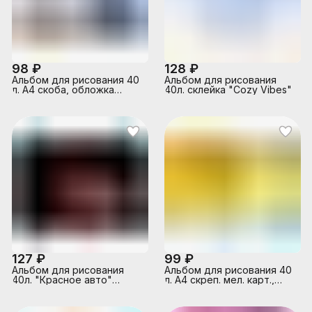
98 ₽
128 ₽
Альбом для рисования 40
Альбом для рисования
л. А4 скоба, обложка
40л. склейка "Cozy Vibes"
картон, 200х285 мм,
"Зверята"
127 ₽
99 ₽
Альбом для рисования
Альбом для рисования 40
40л. "Красное авто"
л. А4 скреп. мел. карт.,
цвет.спир.,1 диз в
ВД-лак, офс. цветные
спайке,офс
аппликации