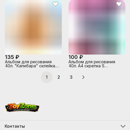
135 ₽
100 ₽
Альбом для рисования
Альбом для рисования
40л. "Капибара" склейка.
40л. А4 скрепка S
обл.: мел. картон, Бум.
"Аксолотль" УФ Твин
оф.110г/м2. Уп./гофр.
выбор
1
2
3
Контакты