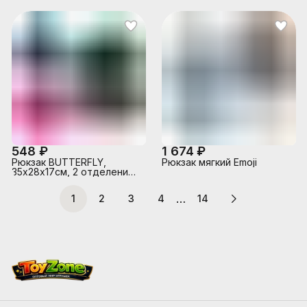
полимеров.Материал:
нейлон, полиэстер,
нейлон, полиэстер,
полноцветная печать,
полноцветная печать на
глиттер, вышивка,
голографическом
аппликация. 2 отделения
кожзаме, 2 отделения на
на молнии, 2 бегунка на
молнии, 2 бегунка на
каждой молнии, 2 боковых
каждой молнии, 2 боковых
кармана,
кармана,светоотражатели,
светоотражатели ,
жесткая эргономичная
жесткая эргономичная
спинка;
спинка; широки
548 ₽
1 674 ₽
Рюкзак BUTTERFLY,
Рюкзак мягкий Emoji
35х28х17см, 2 отделения,
2 кармана, уплотненная
спинка, ассорти 5 цветов
…
1
2
3
4
14