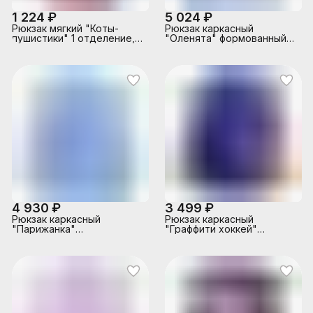
1 224 ₽
5 024 ₽
Рюкзак мягкий "Коты-
Рюкзак каркасный
пушистики" 1 отделение,
"Оленята" формованный
на молнии с двумя
из полимеров, материал:
бегунками, большой
нейлон, полиэстер,
карман на молнии
полноцветная печать,
снаружи, мягкие
вышивка, аппликация. 2
наплечники, с подкладкой,
отделения на молнии, 2
материал полиэстер,
бегунка на каждой
размер 39*30*14 см
молнии, 2 боковых
кармана,
светоотражатели ,
жесткая эргономичная
спинка; широкие, регу
4 930 ₽
3 499 ₽
Рюкзак каркасный
Рюкзак каркасный
"Парижанка"
"Граффити хоккей"
формованный из
формованный из
полимеров, материал:
полимеров, материал:
нейлон, полиэстер,
нейлон, полиэстер,
полноцветная печать,
полноцветная печать,
вышивка, аппликация. 2
вышивка, аппликация. 2
отделения на молнии, 2
отделения на молнии, 2
бегунка на каждой
бегунка на каждой
молнии, 2 боковых
молнии, 2 боковых