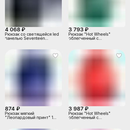
4 068 ₽
3 793 ₽
Рюкзак со светящейся led
Рюкзак "Hot Wheels"
панелью Seventeen
облегченный с
черный (без колонки)
анатомической спинкой, 3
отделениями на молнии,
на каждой молнии 2
бегунка, размеры
40х32х16 см,
эргономичная
анатомическая спинка,
мягкие широкие
регулируемые лямки,
застежка спереди, внутри
дополнительные
отделения, орг
874 ₽
3 987 ₽
Рюкзак мягкий
Рюкзак "Hot Wheels"
"Леопардовый принт" 1
облегченный с
отделение, на молнии с
анатомической спинкой, 3
двумя бегунками,
отделениями на молнии,
большой карман на
на каждой молнии 2