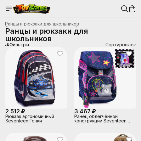
Ранцы и рюкзаки для школьников
Сумки, рюкзаки, пеналы, папки, фартуки для труда
›
Ранцы и рюкзаки для
Главная
›
Канцтовары, школьные принадлежности
›
школьников
Фильтры
Сортировка
2 512 ₽
3 467 ₽
Рюкзак эргономичный
Ранец облегчённой
Seventeen Гонки
конструкции Seventeen
Воздушный шар