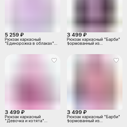
кармана,
кармана,
светоотражатели ,
светоотражатели ,
жесткая эргономичная
жесткая эргономичная
спинка; широкие, ре
спинка; широк
5 259 ₽
3 499 ₽
Рюкзак каркасный
Рюкзак каркасный "Барби"
"Единорожка в облаках"
формованный из
формованный из
полимеров, материал:
полимеров.Материал:
нейлон, полиэстер,
нейлон, полиэстер,
полноцветная печать,
полноцветная печать на
глиттер, вышивка,
голографическом
аппликация. 2 отделения
кожзаме, пришитые
на молнии, 2 бегунка на
ресницы из кожзама, 2
каждой молнии, 2 боковых
отделения на молнии, 2
кармана,
бегунка на каждой
светоотражатели ,
молнии, 2 боковых
жесткая эргономичная
кармана,светоотражате
спинка; широки
3 499 ₽
3 499 ₽
Рюкзак каркасный
Рюкзак каркасный "Барби"
"Девочка и котята"
формованный из
формованный из
полимеров, материал: