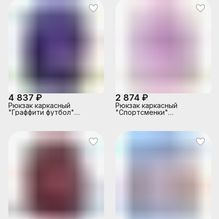
молнии снаружи, мягкие
бегунка, размеры
наплечники, с подкладкой,
40х32х16 см,
материал полиэстер,
эргономичная
размер 39х30х14см
анатомическая спинка,
мягкие широкие
регулируемые лямки,
застежка спереди, внутри
дополнительные
отделения, орг
4 837 ₽
2 874 ₽
Рюкзак каркасный
Рюкзак каркасный
"Граффити футбол"
"Спортсменки"
формованный из
формованный из
полимеров, материал:
полимеров, материал:
нейлон, полиэстер,
нейлон, полиэстер,
полноцветная печать,
полноцветная печать на
вышивка, аппликация. 2
голографическом
отделения на молнии, 2
кожзаме, пришитые
бегунка на каждой
ресницы из кожзама, 2
молнии, 2 боковых
отделения на молнии, 2
кармана,
бегунка на каждой
светоотражатели ,
молнии, 2 боковых
жесткая эргономичная
кармана,светоотражатели,
спинка; широк
жест