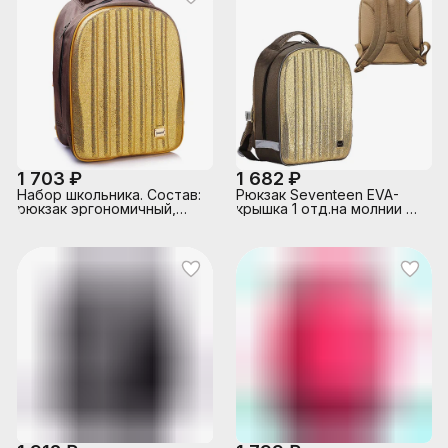
1 703 ₽
1 682 ₽
Набор школьника. Состав:
Рюкзак Seventeen EVA-
рюкзак эргономичный,
крышка 1 отд.на молнии 40
мешок для обуви.
х 33 х 14
Seventeen