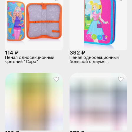
114 ₽
392 ₽
Пенал односекционный
Пенал односекционный
средний "Сара"
большой с двумя
откидными планками
печать на ткани "COOL
GIRL"