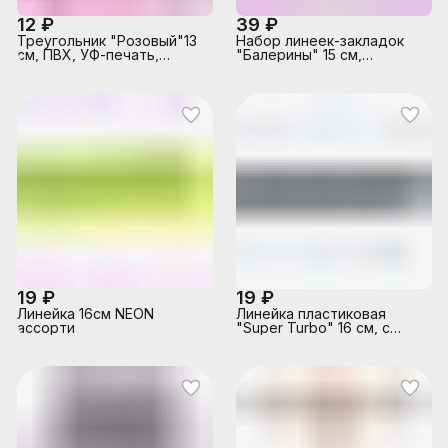
12 ₽
39 ₽
Треугольник "Розовый"13
Набор линеек-закладок
см, ПВХ, УФ-печать,
"Балерины" 15 см,
фигурная вырубка,
полипропилен,
подложка из мелованного
полноцветная печать
картона
19 ₽
19 ₽
Линейка 16см NEON
Линейка пластиковая
ассорти
"Super Turbo" 16 см, с
дизайном, с
индивидуальной
маркировкой, с цветны