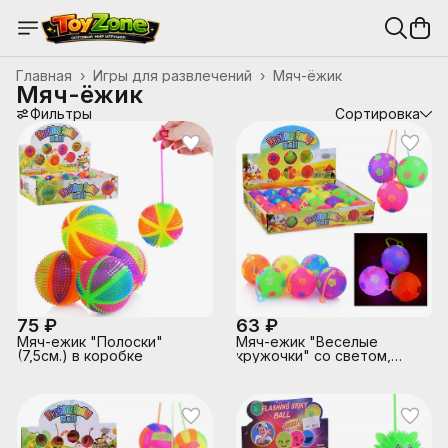
Главная
›
Игры для развлечений
›
Мяч-ёжик
Мяч-ёжик
Фильтры
Сортировка
75 ₽
63 ₽
Мяч-ежик "Полоски"
Мяч-ежик "Веселые
(7,5см.) в коробке
кружочки" со светом,
(6,5см) в коробке