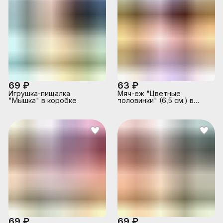
69 ₽
63 ₽
Игрушка-пищалка
Мяч-еж "Цветные
"Мышка" в коробке
половинки" (6,5 см.) в
коробке
69 ₽
69 ₽