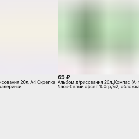
65 ₽
исования 20л. А4 Скрепка
Альбом д/рисования 20л.,Компас (А-4
балеринки
блок-белый офсет 100гр/м2, обложка
полноцв.печать, глянцевый УФ-лак, н
скрепке)