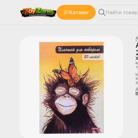
Каталог
Г
к
т
з
А
В