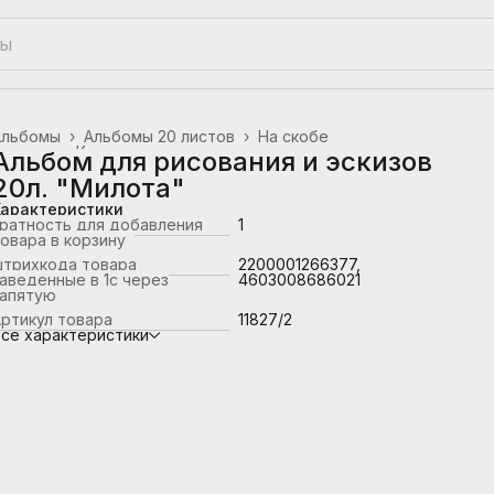
Альбомы
›
Альбомы 20 листов
›
На скобе
лавная
›
Канцтовары, школьные принадлежности
›
Альбом для рисования и эскизов
20л. "Милота"
Характеристики
ратность для добавления
1
овара в корзину
штрихкода товара
2200001266377,
аведенные в 1с через
4603008686021
запятую
ртикул товара
11827/2
се характеристики