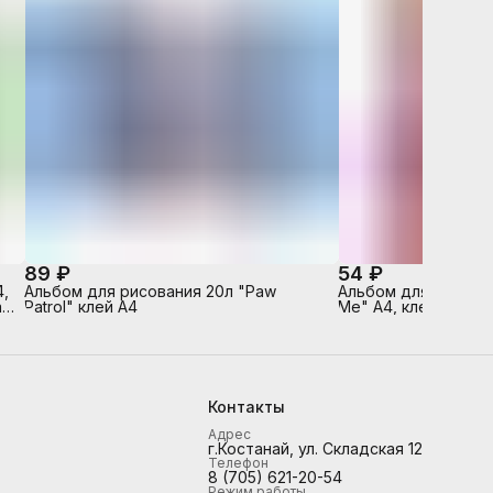
89 ₽
54 ₽
,
Альбом для рисования 20л "Paw
Альбом для рисован
 -
Patrol" клей А4
Me" А4, клей, твин 
а
Контакты
Адрес
г.Костанай, ул. Складская 12
Телефон
8 (705) 621-20-54
Режим работы