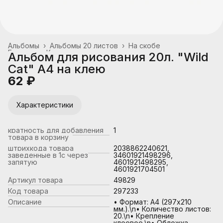
Альбомы
›
Альбомы 20 листов
›
На скобе
Главная
›
Канцтовары, школьные принадлежности
›
Альбом для рисования 20л. "Wild
Cat" А4 на клею
62 ₽
Характеристики
кратность для добавления
1
товара в корзину
штрихкода товара
2038862240621,
заведенные в 1с через
34601921498296,
запятую
4601921498295,
4601921704501
Артикул товара
49829
Код товара
297233
Описание
• Формат: А4 (297х210
мм.).\n• Количество листов:
20.\n• Крепление
клеевое.\n• Обложка -