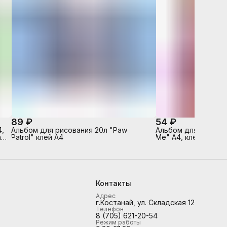
89 ₽
54 ₽
,
Альбом для рисования 20л "Paw
Альбом для рисован
 -
Patrol" клей А4
Me" А4, клей, твин 
а
Контакты
Адрес
г.Костанай, ул. Складская 12
Телефон
8 (705) 621-20-54
Режим работы