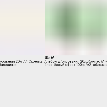
65 ₽
исования 20л. А4 Скрепка
Альбом д/рисования 20л.,Компас (А-4
балеринки
блок-белый офсет 100гр/м2, обложка
полноцв.печать, глянцевый УФ-лак, н
скрепке)