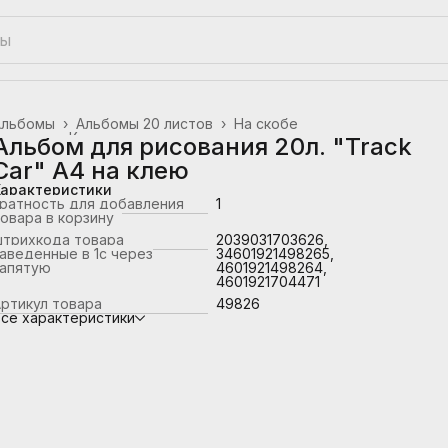
Альбомы
›
Альбомы 20 листов
›
На скобе
лавная
›
Канцтовары, школьные принадлежности
›
Альбом для рисования 20л. "Track
Car" А4 на клею
Характеристики
ратность для добавления
1
овара в корзину
штрихкода товара
2039031703626,
аведенные в 1с через
34601921498265,
запятую
4601921498264,
4601921704471
ртикул товара
49826
се характеристики