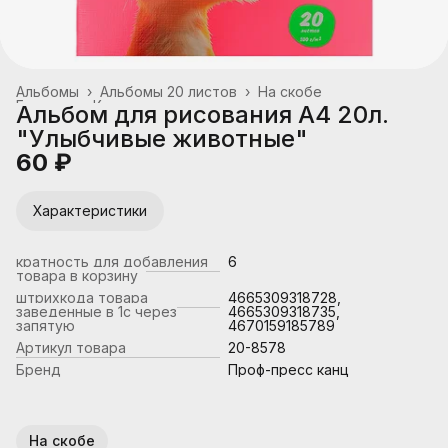
Альбомы
›
Альбомы 20 листов
›
На скобе
Главная
›
Канцтовары, школьные принадлежности
›
Альбом для рисования А4 20л.
"Улыбчивые животные"
60 ₽
Характеристики
кратность для добавления
6
товара в корзину
штрихкода товара
4665309318728,
заведенные в 1с через
4665309318735,
запятую
4670159185789
Артикул товара
20-8578
Бренд
Проф-пресс канц
На скобе