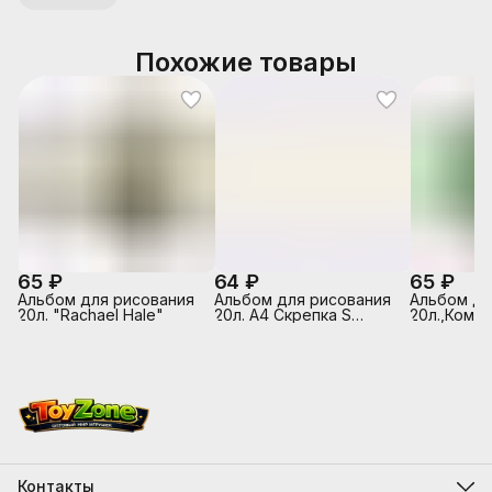
Похожие товары
65 ₽
64 ₽
65 ₽
Альбом для рисования
Альбом для рисования
Альбом д/
20л. "Rachael Hale"
20л. А4 Скрепка S
20л.,Компа
Маленькие балеринки
белый офс
обложка -
полноцв.п
глянцевый
скрепке)
Контакты