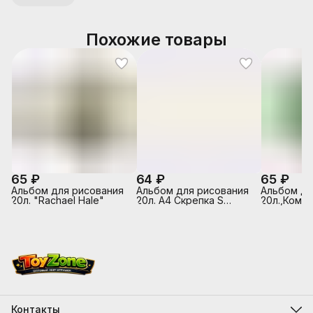
Похожие товары
65 ₽
64 ₽
65 ₽
Альбом для рисования
Альбом для рисования
Альбом д/
20л. "Rachael Hale"
20л. А4 Скрепка S
20л.,Компа
Маленькие балеринки
белый офс
обложка -
полноцв.п
глянцевый
скрепке)
Контакты