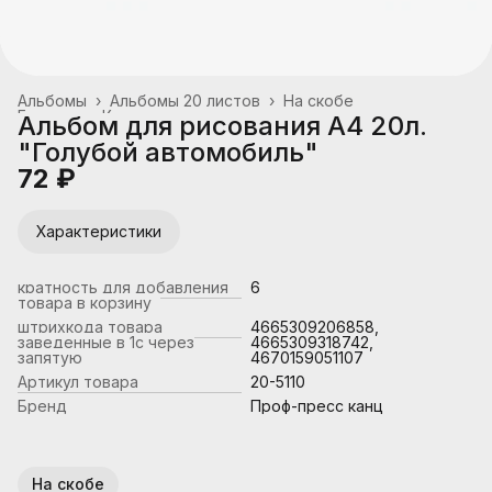
Альбомы
›
Альбомы 20 листов
›
На скобе
Главная
›
Канцтовары, школьные принадлежности
›
Альбом для рисования А4 20л.
"Голубой автомобиль"
72 ₽
Характеристики
кратность для добавления
6
товара в корзину
штрихкода товара
4665309206858,
заведенные в 1с через
4665309318742,
запятую
4670159051107
Артикул товара
20-5110
Бренд
Проф-пресс канц
На скобе