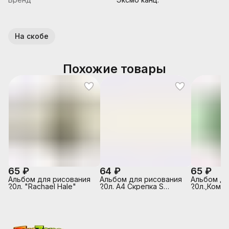
На скобе
Похожие товары
65 ₽
64 ₽
65 ₽
Альбом для рисования
Альбом для рисования
Альбом д/
20л. "Rachael Hale"
20л. А4 Скрепка S
20л.,Компа
Маленькие балеринки
белый офс
обложка -
полноцв.п
глянцевый
скрепке)