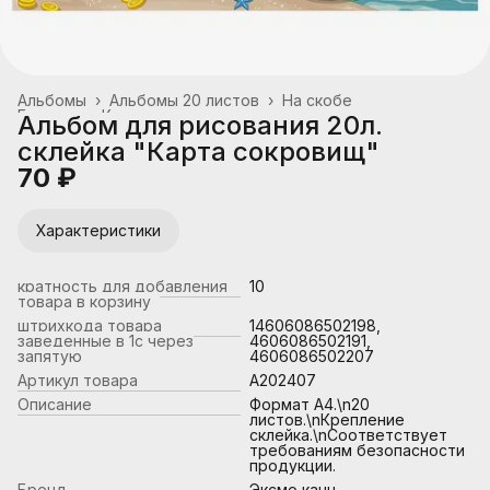
Альбомы
›
Альбомы 20 листов
›
На скобе
Главная
›
Канцтовары, школьные принадлежности
›
Альбом для рисования 20л.
склейка "Карта сокровищ"
70 ₽
Характеристики
кратность для добавления
10
товара в корзину
штрихкода товара
14606086502198,
заведенные в 1с через
4606086502191,
запятую
4606086502207
Артикул товара
А202407
Описание
Формат А4.\n20
листов.\nКрепление
склейка.\nСоответствует
требованиям безопасности
продукции.
Бренд
Эксмо канц.