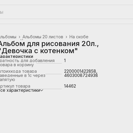
Альбомы
›
Альбомы 20 листов
›
На скобе
лавная
›
Канцтовары, школьные принадлежности
›
Альбом для рисования 20л.,
"Девочка с котенком"
Характеристики
ратность для добавления
1
овара в корзину
штрихкода товара
2200001422858,
аведенные в 1с через
4603008724938
запятую
ртикул товара
14462
се характеристики