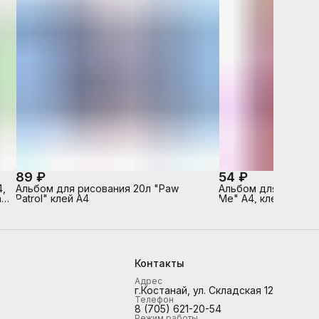
89 ₽
54 ₽
,
Альбом для рисования 20л "Paw
Альбом для рисован
 -
Patrol" клей А4
Me" А4, клей, твин 
а
Контакты
Адрес
г.Костанай, ул. Складская 12
Телефон
8 (705) 621-20-54
Режим работы