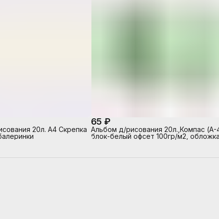
65 ₽
исования 20л. А4 Скрепка
Альбом д/рисования 20л.,Компас (А-4
балеринки
блок-белый офсет 100гр/м2, обложка
полноцв.печать, глянцевый УФ-лак, н
скрепке)