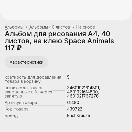
Альбомы
›
Альбомы 40 листов
›
На скобе
Главная
›
Канцтовары, школьные принадлежности
›
Альбом для рисования А4, 40
листов, на клею Space Animals
117 ₽
Характеристики
кратность для добавления
5
товара в корзину
штрихкода товара
34601921614801,
заведенные в 1с через
4601921614800,
запятую
4601921767278
Артикул товара
61480
Код товара
439722
Бренд
ErichKrause