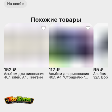
На скобе
Похожие товары
152 ₽
117 ₽
95 ₽
Альбом для рисования
Альбом для рисования
Альбом д/
40л. клей, А4, Пингвины
40л. А4 "Страшилки"
32л, Ворон
Sev
выборочный лак,
белый офс
склейка с одной
обложка -
стороны
полноцв.п
выборочны
на скрепк