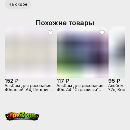
На скобе
Похожие товары
152 ₽
117 ₽
95 ₽
Альбом для рисования
Альбом для рисования
Альбом д/
40л. клей, А4, Пингвины
40л. А4 "Страшилки"
32л, Ворон
Sev
выборочный лак,
белый офс
склейка с одной
обложка -
стороны
полноцв.п
выборочны
на скрепк