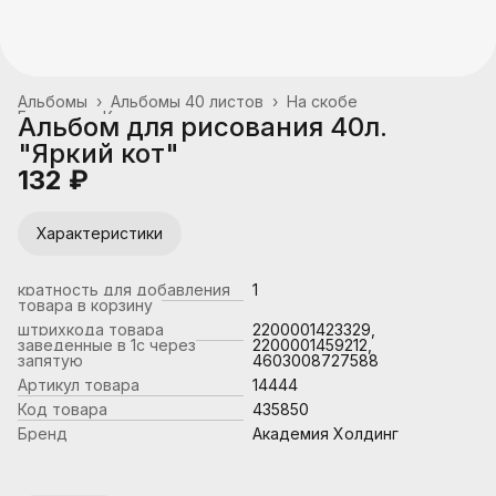
Альбомы
›
Альбомы 40 листов
›
На скобе
Главная
›
Канцтовары, школьные принадлежности
›
Альбом для рисования 40л.
"Яркий кот"
132 ₽
Характеристики
кратность для добавления
1
товара в корзину
штрихкода товара
2200001423329,
заведенные в 1с через
2200001459212,
запятую
4603008727588
Артикул товара
14444
Код товара
435850
Бренд
Академия Холдинг