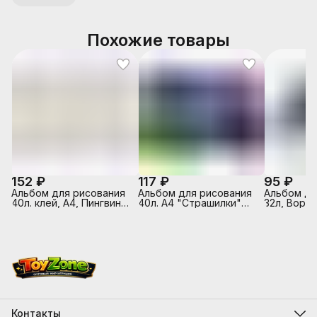
Похожие товары
152 ₽
117 ₽
95 ₽
Альбом для рисования
Альбом для рисования
Альбом д/
40л. клей, А4, Пингвины
40л. А4 "Страшилки"
32л, Ворон
Sev
выборочный лак,
белый офс
склейка с одной
обложка -
стороны
полноцв.п
выборочны
на скрепк
Контакты