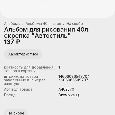
Альбомы
›
Альбомы 40 листов
›
На скобе
Главная
›
Канцтовары, школьные принадлежности
›
Альбом для рисования 40л.
скрепка "Автостиль"
137 ₽
Характеристики
кратность для добавления
1
товара в корзину
штрихкода товара
14606086549704,
заведенные в 1с через
4606086549707
запятую
Артикул товара
А402570
Бренд
Эксмо канц.
На скобе