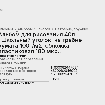
Альбомы
›
Альбомы 40 листов
›
На гребне, пружине
лавная
›
Канцтовары, школьные принадлежности
›
Альбом для рисования 40л.
"Школьный уголок"на гребне
бумага 100г/м2, обложка
пластиковая 180 мкр.,
Характеристики
ратность для добавления
5
овара в корзину
штрихкода товара
14630082647034,
аведенные в 1с через
4630082646993,
запятую
4630082647037
ртикул товара
01541
се характеристики