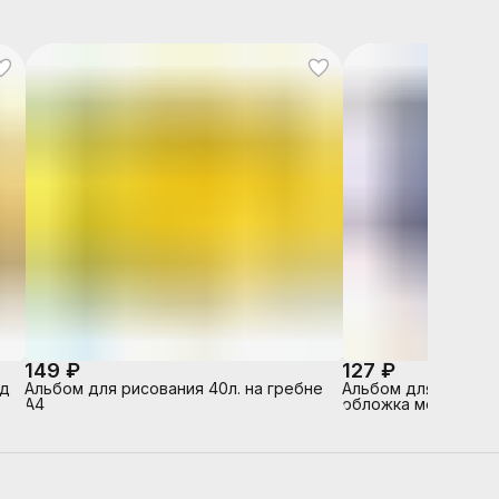
149 ₽
127 ₽
од
Альбом для рисования 40л. на гребне
Альбом для рисован
А4
обложка мелованны
"Удивительная при