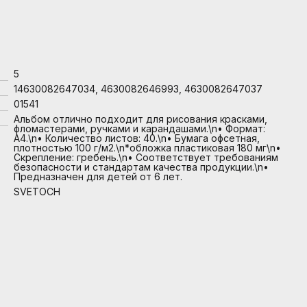
5
14630082647034, 4630082646993, 4630082647037
01541
Альбом отлично подходит для рисования красками,
фломастерами, ручками и карандашами.\n• Формат:
А4.\n• Количество листов: 40.\n• Бумага офсетная,
плотностью 100 г/м2.\n*обложка пластиковая 180 мг\n•
Скрепление: гребень.\n• Соответствует требованиям
безопасности и стандартам качества продукции.\n•
Предназначен для детей от 6 лет.
SVETOCH