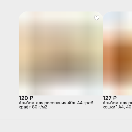
120 ₽
127 ₽
Альбом для рисования 40л. А4 греб.
Альбом для р
крафт 80 г/м2
кошки" А4, 40
картон