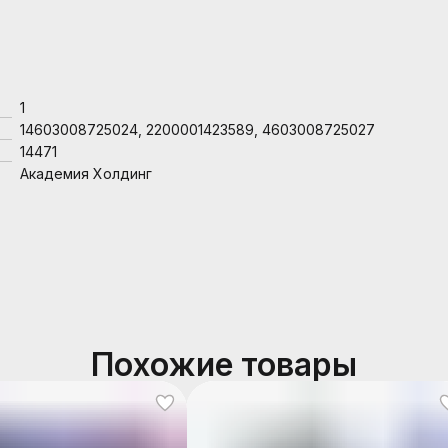
1
14603008725024, 2200001423589, 4603008725027
14471
Академия Холдинг
Похожие товары