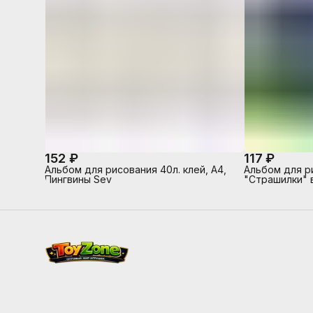
152 ₽
117 ₽
Альбом для рисования 40л. клей, А4,
Альбом для р
Пингвины Sev
"Страшилки" 
с одной стор