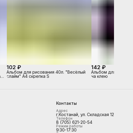
102 ₽
142 ₽
,
Альбом для рисования 40л. "Весёлый
Альбом для рисовани
 -
слайм" А4 скрепка S
на клею
Контакты
Адрес
г.Костанай, ул. Складская 12
Телефон
8 (705) 621-20-54
Режим работы
9:30-17:30