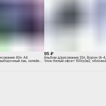
95 ₽
исования 40л. А4
Альбом д/рисования 32л, Ворон (А-4
выборочный лак, склейка
блок-белый офсет 100гр/м2, обложка
оны
полноцв.печать, выборочный ТВИН-
лак, на скрепке)