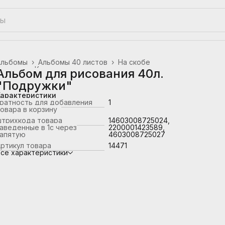
Альбомы
›
Альбомы 40 листов
›
На скобе
лавная
›
Канцтовары, школьные принадлежности
›
Альбом для рисования 40л.
"Подружки"
Характеристики
ратность для добавления
1
овара в корзину
штрихкода товара
14603008725024,
аведенные в 1с через
2200001423589,
запятую
4603008725027
ртикул товара
14471
се характеристики