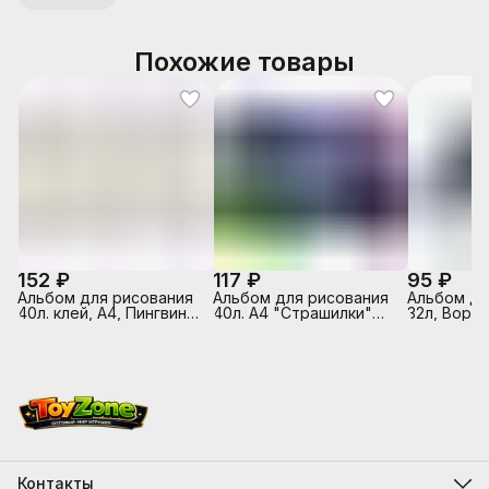
Похожие товары
152 ₽
117 ₽
95 ₽
Альбом для рисования
Альбом для рисования
Альбом д/
40л. клей, А4, Пингвины
40л. А4 "Страшилки"
32л, Ворон
Sev
выборочный лак,
белый офс
склейка с одной
обложка -
стороны
полноцв.п
выборочны
на скрепк
Контакты