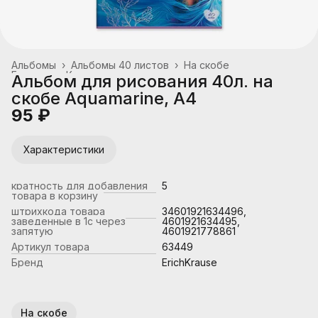
Альбомы
›
Альбомы 40 листов
›
На скобе
Главная
›
Канцтовары, школьные принадлежности
›
Альбом для рисования 40л. на
скобе Aquamarine, А4
95 ₽
Характеристики
кратность для добавления
5
товара в корзину
штрихкода товара
34601921634496,
заведенные в 1с через
4601921634495,
запятую
4601921778861
Артикул товара
63449
Бренд
ErichKrause
На скобе