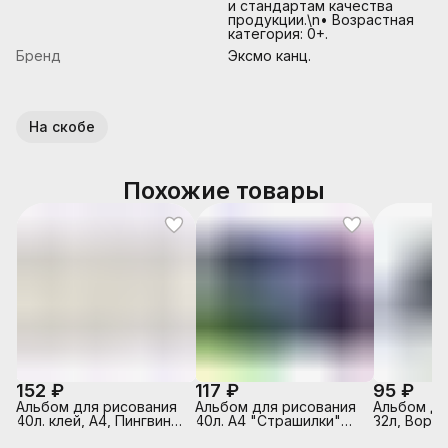
и стандартам качества
продукции.\n• Возрастная
категория: 0+.
Бренд
Эксмо канц.
На скобе
Похожие товары
152 ₽
117 ₽
95 ₽
Альбом для рисования
Альбом для рисования
Альбом д/
40л. клей, А4, Пингвины
40л. А4 "Страшилки"
32л, Ворон
Sev
выборочный лак,
белый офс