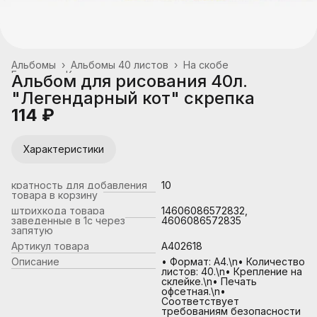
Альбомы
›
Альбомы 40 листов
›
На скобе
Главная
›
Канцтовары, школьные принадлежности
›
Альбом для рисования 40л.
"Легендарный кот" скрепка
114 ₽
Характеристики
кратность для добавления
10
товара в корзину
штрихкода товара
14606086572832,
заведенные в 1с через
4606086572835
запятую
Артикул товара
А402618
Описание
• Формат: А4.\n• Количество
листов: 40.\n• Крепление на
склейке.\n• Печать
офсетная.\n•
Соответствует
требованиям безопасности