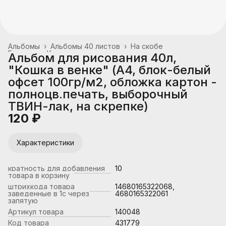
Альбомы
›
Альбомы 40 листов
›
На скобе
Главная
›
Канцтовары, школьные принадлежности
›
Альбом для рисования 40л,
"Кошка в венке" (А4, блок-белый
офсет 100гр/м2, обложка картон -
полноцв.печать, выборочный
ТВИН-лак, на скрепке)
120 ₽
Характеристики
кратность для добавления
10
товара в корзину
штрихкода товара
14680165322068,
заведенные в 1с через
4680165322061
запятую
Артикул товара
140048
Код товара
431779