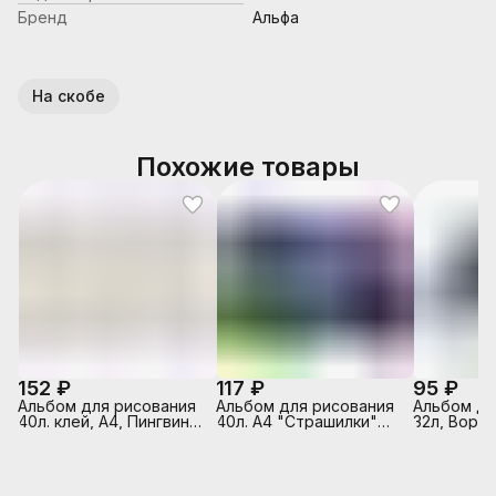
Бренд
Альфа
На скобе
Похожие товары
152 ₽
117 ₽
95 ₽
Альбом для рисования
Альбом для рисования
Альбом д/
40л. клей, А4, Пингвины
40л. А4 "Страшилки"
32л, Ворон
Sev
выборочный лак,
белый офс
склейка с одной
обложка -
стороны
полноцв.п
выборочны