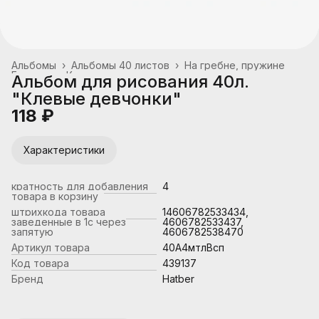
Альбомы
›
Альбомы 40 листов
›
На гребне, пружине
Главная
›
Канцтовары, школьные принадлежности
›
Альбом для рисования 40л.
"Клевые девчонки"
118 ₽
Характеристики
кратность для добавления
4
товара в корзину
штрихкода товара
14606782533434,
заведенные в 1с через
4606782533437,
запятую
4606782538470
Артикул товара
40А4мтлВсп
Код товара
439137
Бренд
Hatber