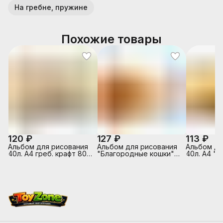
На гребне, пружине
Похожие товары
120 ₽
127 ₽
113 ₽
Альбом для рисования
Альбом для рисования
Альбом дл
40л. А4 греб. крафт 80
"Благородные кошки"
40л. А4 "Г
г/м2
А4, 40 л., гребень,
гребень, 
обложка картон
картон,